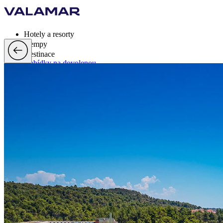
Hotely a resorty
Kempy
Destinace
Nabídky na dovolenou
Valamar Rewards
Značka
Více
cs, EUR