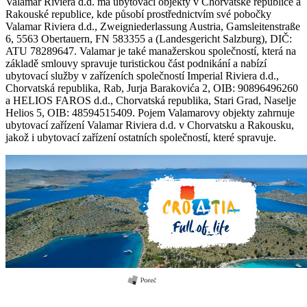
Valamar Riviera d.d. má ubytovací objekty v Chorvatské republice a
Rakouské republice, kde působí prostřednictvím své pobočky
Valamar Riviera d.d., Zweigniederlassung Austria, Gamsleitenstraße
6, 5563 Obertauern, FN 583355 a (Landesgericht Salzburg), DIČ:
ATU 78289647. Valamar je také manažerskou společností, která na
základě smlouvy spravuje turistickou část podnikání a nabízí
ubytovací služby v zařízeních společností Imperial Riviera d.d.,
Chorvatská republika, Rab, Jurja Barakovića 2, OIB: 90896496260
a HELIOS FAROS d.d., Chorvatská republika, Stari Grad, Naselje
Helios 5, OIB: 48594515409. Pojem Valamarovy objekty zahrnuje
ubytovací zařízení Valamar Riviera d.d. v Chorvatsku a Rakousku,
jakož i ubytovací zařízení ostatních společností, které spravuje.