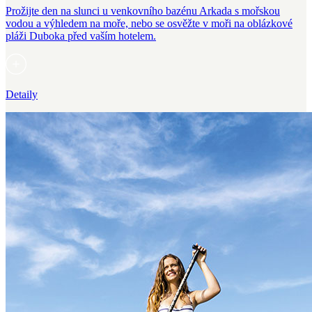
Prožijte den na slunci u venkovního bazénu Arkada s mořskou
vodou a výhledem na moře, nebo se osvěžte v moři na oblázkové
pláži Duboka před vaším hotelem.
Detaily