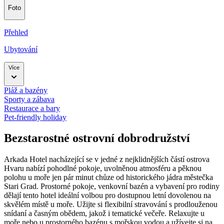
Foto
Přehled
Ubytování
Více
Pláž a bazény
Sporty a zábava
Restaurace a bary
Pet-friendly holiday
Bezstarostné ostrovní dobrodružství
Arkada Hotel nacházející se v jedné z nejklidnějších částí ostrova
Hvaru nabízí pohodlné pokoje, uvolněnou atmosféru a pěknou
polohu u moře jen pár minut chůze od historického jádra městečka
Stari Grad. Prostorné pokoje, venkovní bazén a vybavení pro rodiny
dělají tento hotel ideální volbou pro dostupnou letní dovolenou na
skvělém místě u moře.
Užijte si flexibilní stravování s prodlouženou
snídaní a časným obědem, jakož i tematické večeře. Relaxujte u
moře nebo u prostorného bazénu s mořskou vodou a užívejte si na