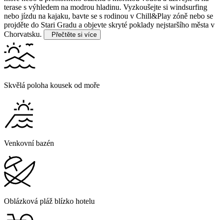
terase s výhledem na modrou hladinu. Vyzkoušejte si windsurfing
nebo jízdu na kajaku, bavte se s rodinou v Chill&Play zóně nebo se
projděte do Stari Gradu a objevte skryté poklady nejstaršího města v
Chorvatsku.
Přečtěte si více
Skvělá poloha kousek od moře
Venkovní bazén
Oblázková pláž blízko hotelu