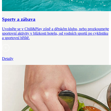
Sporty a zábava
Uvolněte se v Chill&Play zóně a dětském klubu, nebo prozkoumejte
sportovní aktivity v blízkosti hotelu, od vodních sportů po cyklistiku
a sportovní hřiště.
Detaily