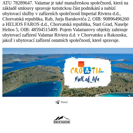
ATU 78289647. Valamar je také manažerskou společností, která na
základě smlouvy spravuje turistickou část podnikání a nabízí
ubytovací služby v zařízeních společností Imperial Riviera d.d.,
Chorvatská republika, Rab, Jurja Barakovića 2, OIB: 90896496260
a HELIOS FAROS d.d., Chorvatská republika, Stari Grad, Naselje
Helios 5, OIB: 48594515409. Pojem Valamarovy objekty zahrnuje
ubytovací zařízení Valamar Riviera d.d. v Chorvatsku a Rakousku,
jakož i ubytovací zařízení ostatních společností, které spravuje.