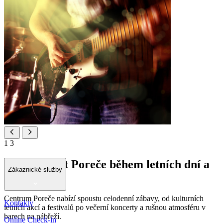
1
3
Zažijte život Poreče během letních dní a
Zákaznické služby
nocí
Centrum Poreče nabízí spoustu celodenní zábavy, od kulturních
Kontakty
letních akcí a festivalů po večerní koncerty a rušnou atmosféru v
barech na nábřeží.
Online Check-in