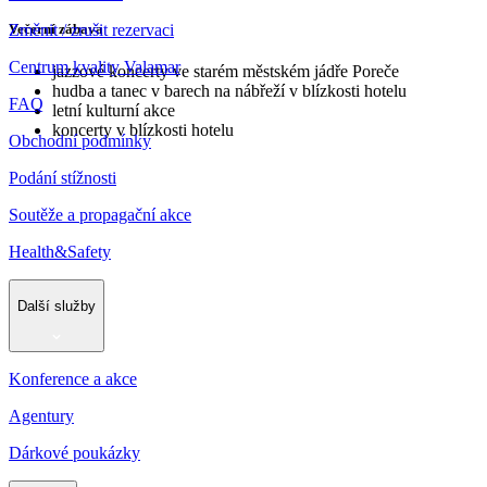
Večerní zábava
Změnit / zrušit rezervaci
Centrum kvality Valamar
jazzové koncerty ve starém městském jádře Poreče
hudba a tanec v barech na nábřeží v blízkosti hotelu
FAQ
letní kulturní akce
koncerty v blízkosti hotelu
Obchodní podmínky
Podání stížnosti
Soutěže a propagační akce
Health&Safety
Další služby
Konference a akce
Agentury
Dárkové poukázky