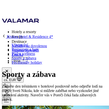
Hotely a resorty
Riviera Hotel & Residence 4*
Kempy
Destinace
Ubytování
Nabídky na dovolenou
Restaurace a bary
Valamar Rewards
Pláž a wellness
Značka
Sporty a zábava
Více
Pet-friendly holiday
Sporty a zábava
cs, EUR
Začněte den tréninkem v hotelové posilovně nebo odjeďte lodí na
ostrov Sveti Nikola, kde si můžete zaběhat nebo vyzkoušet jiné
sportovní aktivity. Navečer vás v Poreči čeká řada zábavných
aktivit.