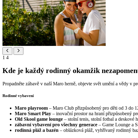
1
4
Kde je každý rodinný okamžik nezapomen
Propadněte zábavě v naší Maro herně, objevte svět umění a vědy v pr
Rodinné vybavení
Maro playroom
– Maro Club přizpůsobený pro děti od 3 do 12
Maro Smart Play
– inovační prostor na hraní přizpůsobený pro 
Old Skool game lounge
– stolní tenis, stolní fotbal a deskové 
zábavní vybavení pro všechny generace
– Game Lounge a So
rodinná pláž a bazén
– oblázková pláž, vyhřívaný rodinný ba