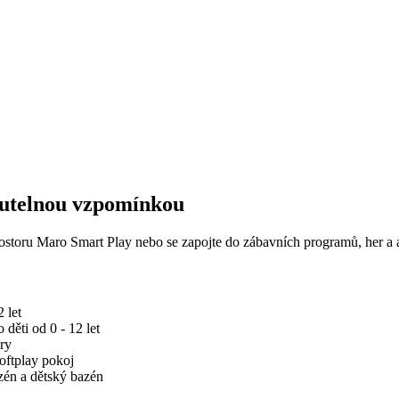
utelnou vzpomínkou
ostoru Maro Smart Play nebo se zapojte do zábavních programů, her a a
 let
děti od 0 - 12 let
hry
ftplay pokoj
zén a dětský bazén