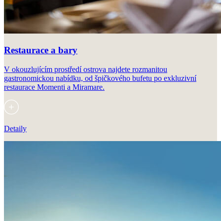
Restaurace a bary
V okouzlujícím prostředí ostrova najdete rozmanitou
gastronomickou nabídku, od špičkového bufetu po exkluzivní
restaurace Momenti a Miramare.
Detaily