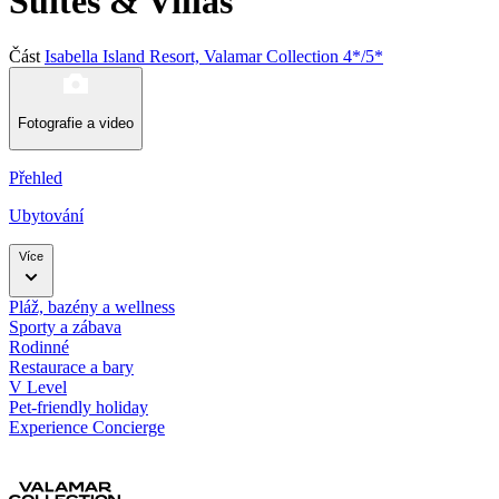
Suites & Villas
Část
Isabella Island Resort, Valamar Collection 4*/5*
Fotografie a video
Přehled
Ubytování
Více
Pláž, bazény a wellness
Sporty a zábava
Rodinné
Restaurace a bary
V Level
Pet-friendly holiday
Experience Concierge