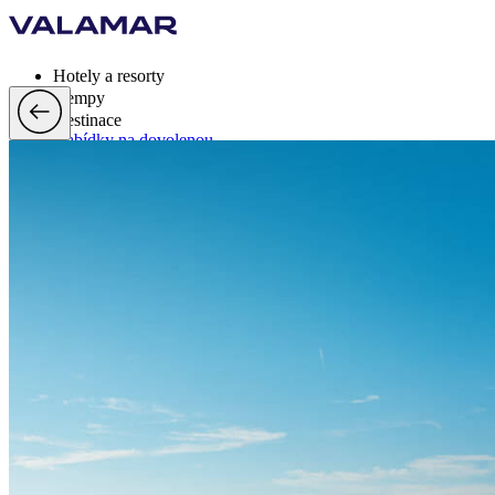
Hotely a resorty
Kempy
Destinace
Nabídky na dovolenou
Valamar Rewards
Značka
Více
cs, EUR