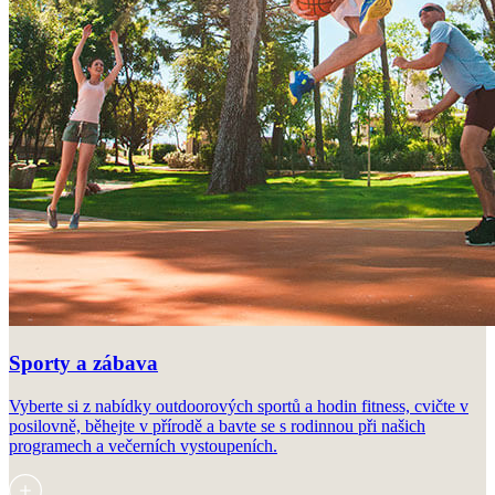
Sporty a zábava
Vyberte si z nabídky outdoorových sportů a hodin fitness, cvičte v
posilovně, běhejte v přírodě a bavte se s rodinnou při našich
programech a večerních vystoupeních.