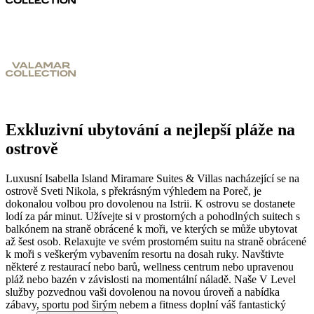
Exkluzivní ubytování a nejlepší pláže na
ostrově
Luxusní Isabella Island Miramare Suites & Villas nacházející se na
ostrově Sveti Nikola, s překrásným výhledem na Poreč, je
dokonalou volbou pro dovolenou na Istrii. K ostrovu se dostanete
lodí za pár minut. Užívejte si v prostorných a pohodlných suitech s
balkónem na straně obrácené k moři, ve kterých se může ubytovat
až šest osob.
Relaxujte ve svém prostorném suitu na straně obrácené
k moři s veškerým vybavením resortu na dosah ruky. Navštivte
některé z restaurací nebo barů, wellness centrum nebo upravenou
pláž nebo bazén v závislosti na momentální náladě. Naše V Level
služby pozvednou vaši dovolenou na novou úroveň a nabídka
zábavy, sportu pod širým nebem a fitness doplní váš fantastický