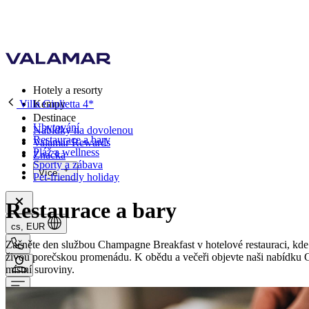
Hotely a resorty
Villa Giulietta 4*
Kempy
Destinace
Ubytování
Nabídky na dovolenou
Restaurace a bary
Valamar Rewards
Pláž a wellness
Značka
Sporty a zábava
Více
Pet-friendly holiday
Restaurace a bary
cs, EUR
Začněte den službou Champagne Breakfast v hotelové restauraci, kde
živou porečskou promenádu. K obědu a večeři objevte naši nabídku Go
místní suroviny.