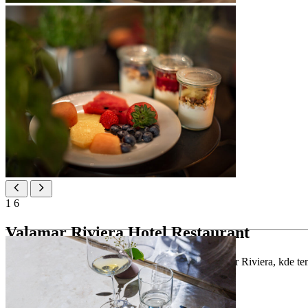
1
6
Valamar Riviera Hotel Restaurant
Vychutnejte si klidné ráno v restauraci hotelu Valamar Riviera, kde te
vychutnejte si sklenku šumivého vína.
Zvláštnosti