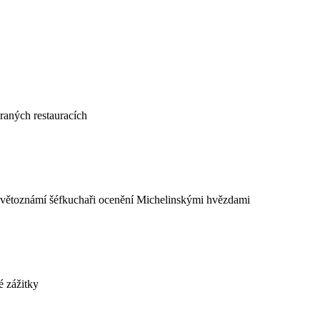
raných restauracích
í světoznámí šéfkuchaři ocenění Michelinskými hvězdami
é zážitky