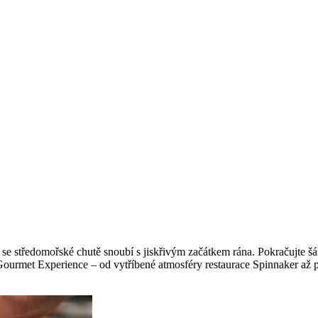
 se středomořské chutě snoubí s jiskřivým začátkem rána. Pokračujte š
urmet Experience – od vytříbené atmosféry restaurace Spinnaker až po 