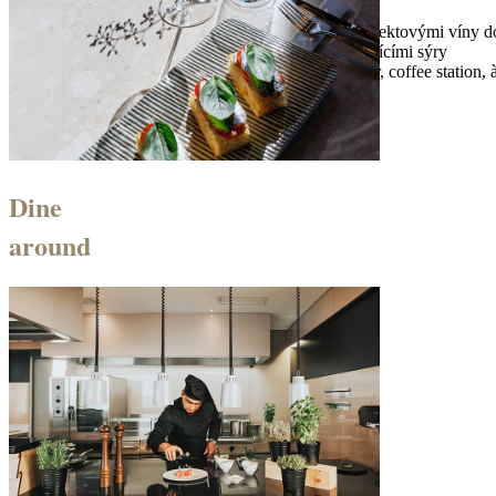
Champagne Breakfast – prémiová snídaně se sektovými víny d
Istrian deli s ručně krájeným pršutem a vynikajícími sýry
tematické buffet zastávky: yogurt bar, salad bar, coffee statio
otevírací doba: 7:00 – 11:00
Dine
around