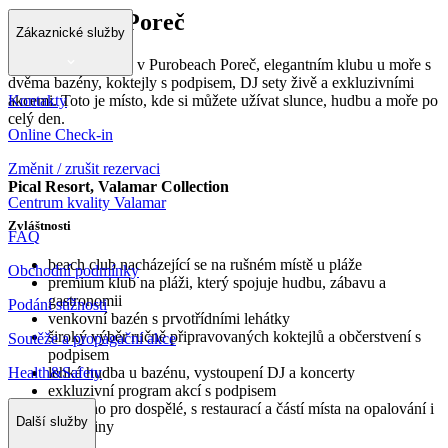
Purobeach Poreč
Zákaznické služby
Užijte si rytmus léta v Purobeach Poreč, elegantním klubu u moře s
dvěma bazény, koktejly s podpisem, DJ sety živě a exkluzivními
Kontakty
akcemi. Toto je místo, kde si můžete užívat slunce, hudbu a moře po
celý den.
Online Check-in
Změnit / zrušit rezervaci
Pical Resort, Valamar Collection
Centrum kvality Valamar
Zvláštnosti
FAQ
beach club nacházející se na rušném místě u pláže
Obchodní podmínky
premium klub na pláži, který spojuje hudbu, zábavu a
gastronomii
Podání stížnosti
venkovní bazén s prvotřídními lehátky
široký výběr ručně připravovaných koktejlů a občerstvení s
Soutěže a propagační akce
podpisem
Health&Safety
lehká hudba u bazénu, vystoupení DJ a koncerty
exkluzivní program akcí s podpisem
navrženo pro dospělé, s restaurací a částí místa na opalování i
Další služby
pro rodiny