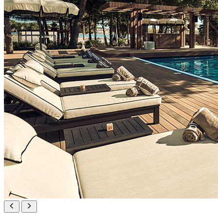
Zvláštnosti
rooftop terasa s velkolepým výhledem na staré jádro Poreče
velký výběr sektů a šampaňského zahrnující více než 50 etiket
koktejly s podpisem připravené z inovativních ingrediencí a
místního koření
špičkové delikatesy včetně ústřic, gurmánských sendvičů,
signature tataráků, domácích humrových tacos, osvěžujícího
sezónního ovoce a řemeslné zmrzliny
každodenní vystoupení rezidenčního DJ, dvakrát týdně
dynamické vystoupení s perkusemi a saxofonem živě
exkluzivní zóna pouze pro dospělé
Razpoložljivost barov je odvisna od sezone.