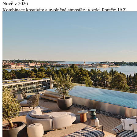
Nově v 2026
Kombinace kreativity a uvolněné atmosféry v srdci Poreče: JAZ
nabízí mimořádné koktejly připravené s místním kořením a ležérní
atmosféru.
Jadran Heritage Hotel, Valamar Collection
Zvláštnosti
šarmantní bar s terasou v moderním, uvolněném prostředí,
ideální k družení a relaxaci
inovativní koktejly připravené s čerstvým místním kořením a
ingrediencemi, které odrážejí vizi Any Roš
pečlivě vybraná vína a destiláty, které představují
jednoduchost a autenticitu
lehké občerstvení a delikatesy, které hosté mohou sdílet, jsou
navržené ke spontánnímu užívání a družení
uvolněná atmosféra s pečlivě vybranou hudbou, která udává
rytmus ve dne i v noci
Dostupnost barů závisí na sezóně.