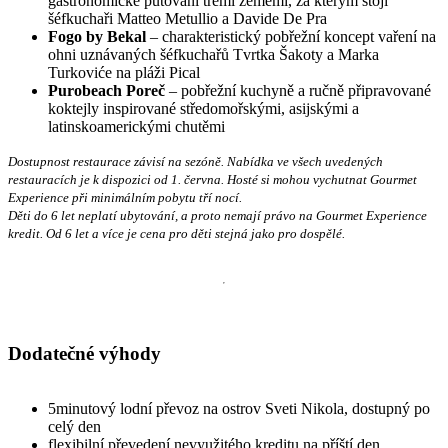
gastronomické putování třemi zeměmi, za kterým stojí
šéfkuchaři Matteo Metullio a Davide De Pra
Fogo by Bekal
– charakteristický pobřežní koncept vaření na
ohni uznávaných šéfkuchařů Tvrtka Šakoty a Marka
Turkoviće na pláži Pical
Purobeach Poreč
– pobřežní kuchyně a ručně připravované
koktejly inspirované středomořskými, asijskými a
latinskoamerickými chutěmi
Dostupnost restaurace závisí na sezóně. Nabídka ve všech uvedených
restauracích je k dispozici od 1. června. Hosté si mohou vychutnat Gourmet
Experience při minimálním pobytu tří nocí.
Děti do 6 let neplatí ubytování, a proto nemají právo na Gourmet Experience
kredit. Od 6 let a více je cena pro děti stejná jako pro dospělé.
Dodatečné výhody
5minutový lodní převoz na ostrov Sveti Nikola, dostupný po
celý den
flexibilní převedení nevyužitého kreditu na příští den