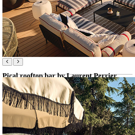
Pical rooftop bar by Laurent Perrier
Pical rooftop bar by Laurent Perrier se nachází na vyvýšeném místě
s překrásným výhledem na Poreč a nabízí více než 50 druhů
šumivých vín, inovativní koktejly, gurmánské občerstvení a DJ sety
v elegantním přímořském prostředí.
Pical Resort, Valamar Collection