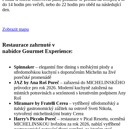
do 14 hodin pro večeři, nebo do 22 hodin pro oběd na následující
den.
Zobrazit mapu
Restaurace zahrnuté v
nabídce Gourmet Experience:
Spinnaker
– elegantní fine dining s mořskými plody a
středomořskou kuchyní s doporučením Michelin na živé
porečské promenádě
JAZ by Ana Roš Poreč
– zařazená do MICHELINSKÉHO
průvodce pro rok 2026. Moderní kuchyně založená na
místních potravinách a sezónnosti s kreativním podpisem Any
Roš
Miramare by Fratelli Cerea
– vytříbený středomořský a
italský gastronomický zážitek na ostrově Sveti Nikola,
vytvořený michelinskými bratry Cerea
Harry’s Piccolo Poreč
– restaurace v Pical Resortu, oceněná
MICHELINSKOU hvězdou za rok 2026, nabízí vytříbené