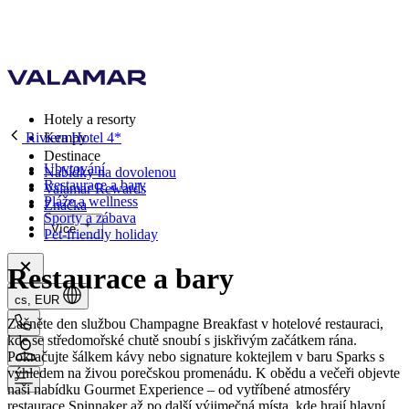
Hotely a resorty
Riviera Hotel 4*
Kempy
Destinace
Ubytování
Nabídky na dovolenou
Restaurace a bary
Valamar Rewards
Pláže a wellness
Značka
Sporty a zábava
Více
Pet-friendly holiday
Restaurace a bary
cs, EUR
Začněte den službou Champagne Breakfast v hotelové restauraci,
kde se středomořské chutě snoubí s jiskřivým začátkem rána.
Pokračujte šálkem kávy nebo signature koktejlem v baru Sparks s
výhledem na živou porečskou promenádu. K obědu a večeři objevte
naši nabídku Gourmet Experience – od vytříbené atmosféry
restaurace Spinnaker až po další výjimečná místa, kde hrají hlavní