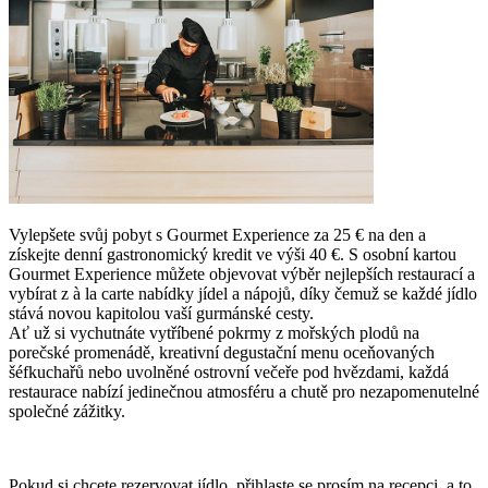
Vylepšete svůj pobyt s Gourmet Experience za 25 € na den a
získejte denní gastronomický kredit ve výši 40 €. S osobní kartou
Gourmet Experience můžete objevovat výběr nejlepších restaurací a
vybírat z à la carte nabídky jídel a nápojů, díky čemuž se každé jídlo
stává novou kapitolou vaší gurmánské cesty.
Ať už si vychutnáte vytříbené pokrmy z mořských plodů na
porečské promenádě, kreativní degustační menu oceňovaných
šéfkuchařů nebo uvolněné ostrovní večeře pod hvězdami, každá
restaurace nabízí jedinečnou atmosféru a chutě pro nezapomenutelné
společné zážitky.
Pokud si chcete rezervovat jídlo, přihlaste se prosím na recepci, a to