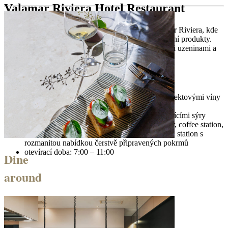
Valamar Riviera Hotel Restaurant
Vychutnejte si klidné ráno v restauraci hotelu Valamar Riviera, kde
tematické bufetové stanice představují místní a sezónní produkty.
Objevte istrijský delikatesní koutek s ručně krájenými uzeninami a
sýry a vychutnejte si sklenku šumivého vína.
Zvláštnosti
Champagne Breakfast – prémiová snídaně se sektovými víny
do 11:00
Istrian deli s ručně krájeným pršutem a vynikajícími sýry
tematické buffet zastávky: yogurt bar, salad bar, coffee station,
à la minute připravené vaječné pokrmy, brunch station s
rozmanitou nabídkou čerstvě připravených pokrmů
otevírací doba: 7:00 – 11:00
Dine
around