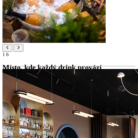
1
6
Místo, kde každý drink provází
fantastický výhled
Sklenka vína, koktejl nebo vychlazený sekt – tady najdete nápoj,
který odpovídá vaší náladě, a výhled na překrásné porečské nábřeží.
Sparks
Objevte lokální vína a výběr sektů a koktejlů s podpisem s
výhledem na překrásné porečské nábřeží.