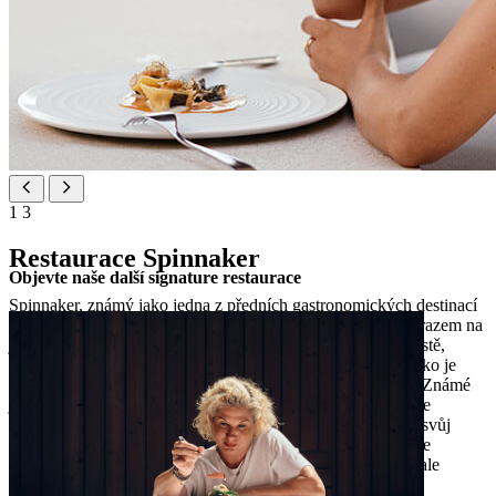
1
3
Restaurace Spinnaker
Objevte naše další signature restaurace
Spinnaker, známý jako jedna z předních gastronomických destinací
v Poreči, se vyvinul v moderní bistronomický koncept s důrazem na
jadranské ryby. V jídelníčku jsou ingredience na prvním místě,
podmíněné sezónou a formované moderními technikami, jako je
zrání, které odhalují hlubší chutě a charakteristické textury. Známé
jadranské tóny reinterpretované s precizností a kreativitou ve
výsledku přinášejí odvážné, ale elegantní pokrmy. Doplňte svůj
zážitek pečlivě vybraným vinným lístkem, na kterém najdete
chorvatská vína a vybrané mezinárodní etikety, vše v živé, ale
uvolněné atmosféře na terase u moře.