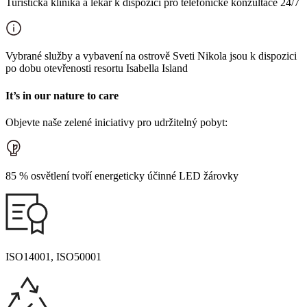
Turistická klinika a lékař k dispozici pro telefonické konzultace 24/7
Vybrané služby a vybavení na ostrově Sveti Nikola jsou k dispozici
po dobu otevřenosti resortu Isabella Island
It’s in our nature to care
Objevte naše zelené iniciativy pro udržitelný pobyt:
85 % osvětlení tvoří energeticky účinné LED žárovky
ISO14001, ISO50001