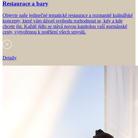
Restaurace a bary
Objevte naše jedinečné tematické restaurace a rozmanité kulinářské
koncepty, které vám dávají svobodu rozhodnout se, kdy a kde
chcete jíst. Každé jídlo se stává novou kapitolou vaší gurmánské
cesty, vytvořenou k potěšení všech smyslů.
Detaily