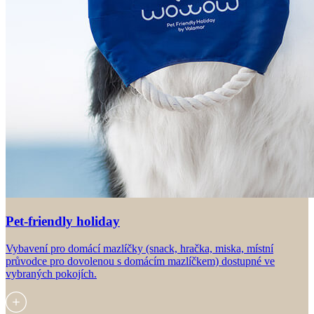
Pet-friendly holiday
Vybavení pro domácí mazlíčky (snack, hračka, miska, místní
průvodce pro dovolenou s domácím mazlíčkem) dostupné ve
vybraných pokojích.