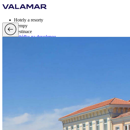
Hotely a resorty
Kempy
Destinace
Nabídky na dovolenou
Valamar Rewards
Značka
Více
cs, EUR