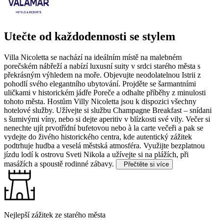
Utečte od každodennosti se stylem
Villa Nicoletta se nachází na ideálním místě na malebném
porečském nábřeží a nabízí luxusní suity v srdci starého města s
překrásným výhledem na moře. Objevujte neodolatelnou Istrii z
pohodlí svého elegantního ubytování. Projděte se šarmantními
uličkami v historickém jádře Poreče a odhalte příběhy z minulosti
tohoto města.
Hostům Villy Nicoletta jsou k dispozici všechny
hotelové služby. Užívejte si službu Champagne Breakfast – snídani
s šumivými víny, nebo si dejte aperitiv v blízkosti své vily. Večer si
nenechte ujít prvotřídní bufetovou nebo à la carte večeři a pak se
vydejte do živého historického centra, kde autentický zážitek
podtrhuje hudba a veselá městská atmosféra. Využijte bezplatnou
jízdu lodí k ostrovu Sveti Nikola a užívejte si na plážích, při
masážích a spoustě rodinné zábavy.
Přečtěte si více
Nejlepší zážitek ze starého města