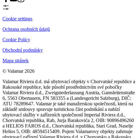
Cookie settings
Ochrana osobních údajů
Cookie Policy
Obchodní podmínky
Mapa stránek
© Valamar 2026
Valamar Riviera d.d. má ubytovací objekty v Chorvatské republice a
Rakouské republice, kde působí prostřednictvím své pobočky
Valamar Riviera d.d., Zweigniederlassung Austria, Gamsleitenstraße
6, 5563 Obertauern, FN 583355 a (Landesgericht Salzburg), DIČ:
ATU 78289647. Valamar je také manažerskou společností, která na
základě smlouvy spravuje turistickou část podnikání a nabízí
ubytovací služby v zařízeních společností Imperial Riviera d.d.,
Chorvatská republika, Rab, Jurja Barakovića 2, OIB: 90896496260
a HELIOS FAROS d.d., Chorvatská republika, Stari Grad, Naselje
Helios 5, OIB: 48594515409. Pojem Valamarovy objekty zahrnuje
ubytovací zařízení Valamar Riviera d.d. v Chorvatsku a Rakousku,