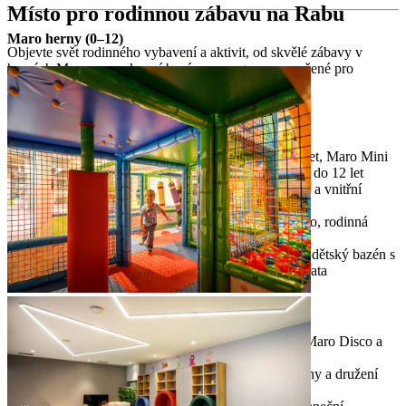
Místo pro rodinnou zábavu na Rabu
Maro herny (0–12)
Objevte svět rodinného vybavení a aktivit, od skvělé zábavy v
hernách Maro po venkovní bazény a programy navržené pro
všechny generace.
Rodinné vybavení
Maro herny
– Maro Baby Club pro děti do 3 let, Maro Mini
pro děti od 3 do 7 let, Maro Maxi pro děti od 7 do 12 let
Teen Hangout
– speciálně navržený venkovní a vnitřní
prostor pro teenagery
nabídka zábavy pro všechny generace
– kino, rodinná
herna, softplay pokoj, venkovní fitness
venkovní bazény
– vyhřívaný rodinný bazén, dětský bazén s
vodními atrakcemi a tobogány, bazén pro batolata
Rodinné programy
zábavní programy pro všechny generace
- Maro Disco a
Maro Party každý večer
hry a programy
- rodinné výlety, tematické dny a družení
(nejméně třikrát týdně)