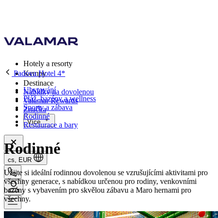
Hotely a resorty
Padova Hotel 4*
Kempy
Destinace
Ubytování
Nabídky na dovolenou
Pláž, bazény a wellness
Valamar Rewards
Sporty a zábava
Značka
Rodinné
Více
Restaurace a bary
Rodinné
cs, EUR
Užijte si ideální rodinnou dovolenou se vzrušujícími aktivitami pro
všechny generace, s nabídkou určenou pro rodiny, venkovními
bazény s vybavením pro skvělou zábavu a Maro hernami pro
všechny.