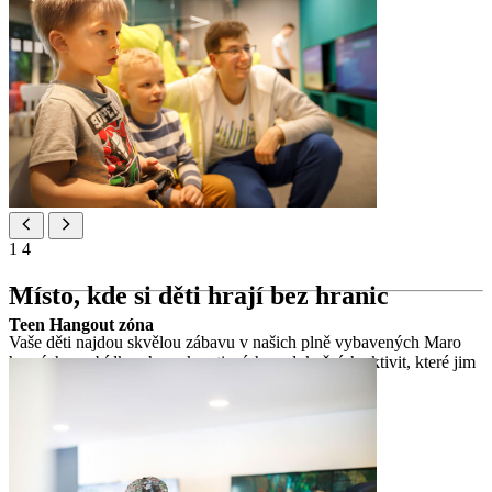
1
4
Místo, kde si děti hrají bez hranic
Teen Hangout zóna
Vaše děti najdou skvělou zábavu v našich plně vybavených Maro
hernách s nabídkou her a kreativních a edukačních aktivit, které jim
zpestří den.
Maro Baby Club (0–3) a Maro Club (3–7, 7–12)
Maro Baby Club (0–3)