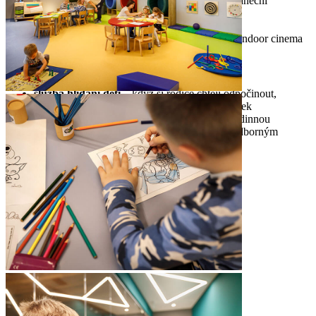
profesionální programy pro děti
- animace, taneční
vystoupení a kouzelnická představení
letní kino
- promítají se ve vnitřním kině
animované a rodinné filmy
- screened at the indoor cinema
Služby pro rodiny
služba hlídání dětí
– když si rodiče chtějí odpočinout,
dostupná po předchozím objednání a za příplatek
Maro Concierge
- naplánujte si dokonalou rodinnou
dovolenou přesně podle svých představ pod odborným
vedením našeho týmu