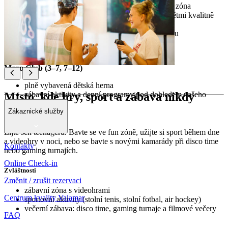
kompletně vybavený pokoj a venkovní lounge zóna
dokonalé místo, kde mohou rodiče s malými dětmi kvalitně
strávit čas
služba hlídání dětí s dohledem našeho personálu
Maro Club (3–7, 7–12)
plně vybavená dětská herna
zábavní aktivity a denní programy pod dohledem našeho
Místo, kde hry, sport a zábava nikdy
personálu
nekončí
Zákaznické služby
Žijte sen teenagerů. Bavte se ve fun zóně, užijte si sport během dne
a videohry v noci, nebo se bavte s novými kamarády při disco time
Kontakty
nebo gaming turnajích.
Online Check-in
Zvláštnosti
Změnit / zrušit rezervaci
zábavní zóna s videohrami
Centrum kvality Valamar
sportovní aktivity (stolní tenis, stolní fotbal, air hockey)
večerní zábava: disco time, gaming turnaje a filmové večery
FAQ