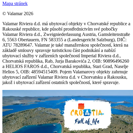
Mapa stránek
© Valamar 2026
Valamar Riviera d.d. má ubytovací objekty v Chorvatské republice a
Rakouské republice, kde působí prostřednictvím své pobočky
Valamar Riviera d.d., Zweigniederlassung Austria, Gamsleitenstraße
6, 5563 Obertauern, FN 583355 a (Landesgericht Salzburg), DIČ:
ATU 78289647. Valamar je také manažerskou společností, která na
základě smlouvy spravuje turistickou část podnikání a nabízí
ubytovací služby v zařízeních společností Imperial Riviera d.d.,
Chorvatská republika, Rab, Jurja Barakovića 2, OIB: 90896496260
a HELIOS FAROS d.d., Chorvatská republika, Stari Grad, Naselje
Helios 5, OIB: 48594515409. Pojem Valamarovy objekty zahrnuje
ubytovací zařízení Valamar Riviera d.d. v Chorvatsku a Rakousku,
jakož i ubytovací zařízení ostatních společností, které spravuje.