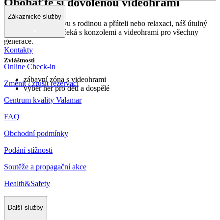
Obohaťte si dovolenou videohrami
Zákaznické služby
Ať už hledáte zábavu s rodinou a přáteli nebo relaxaci, náš útulný
Game Lounge vás čeká s konzolemi a videohrami pro všechny
generace.
Kontakty
Zvláštnosti
Online Check-in
zábavní zóna s videohrami
Změnit / zrušit rezervaci
výběr her pro děti a dospělé
Centrum kvality Valamar
FAQ
Obchodní podmínky
Podání stížnosti
Soutěže a propagační akce
Health&Safety
Další služby