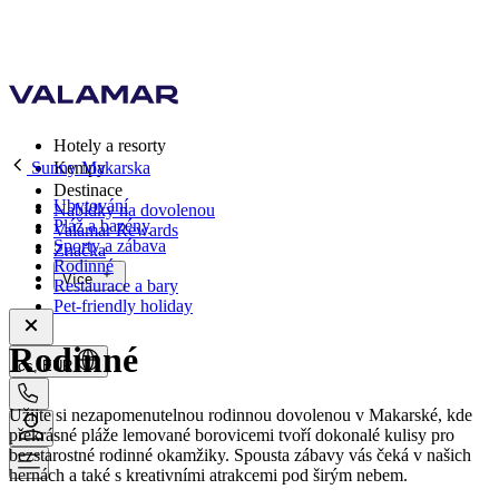
Hotely a resorty
Sunny Makarska
Kempy
Destinace
Ubytování
Nabídky na dovolenou
Pláž a bazény
Valamar Rewards
Sporty a zábava
Značka
Rodinné
Více
Restaurace a bary
Pet-friendly holiday
Rodinné
cs, EUR
Užijte si nezapomenutelnou rodinnou dovolenou v Makarské, kde
překrásné pláže lemované borovicemi tvoří dokonalé kulisy pro
bezstarostné rodinné okamžiky. Spousta zábavy vás čeká v našich
hernách a také s kreativními atrakcemi pod širým nebem.