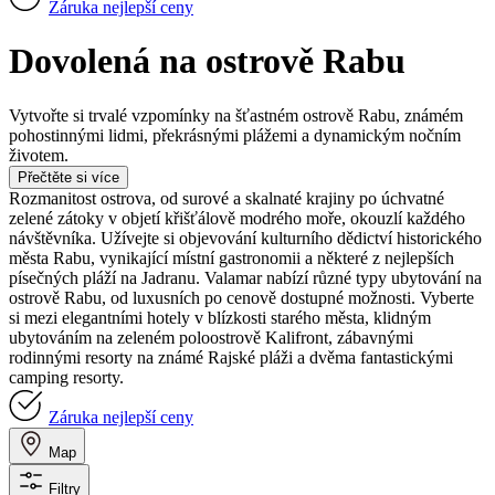
Záruka nejlepší ceny
Dovolená na ostrově Rabu
Vytvořte si trvalé vzpomínky na šťastném ostrově Rabu, známém
pohostinnými lidmi, překrásnými plážemi a dynamickým nočním
životem.
Přečtěte si více
Rozmanitost ostrova, od surové a skalnaté krajiny po úchvatné
zelené zátoky v objetí křišťálově modrého moře, okouzlí každého
návštěvníka. Užívejte si objevování kulturního dědictví historického
města Rabu, vynikající místní gastronomii a některé z nejlepších
písečných pláží na Jadranu. Valamar nabízí různé typy ubytování na
ostrově Rabu, od luxusních po cenově dostupné možnosti. Vyberte
si mezi elegantními hotely v blízkosti starého města, klidným
ubytováním na zeleném poloostrově Kalifront, zábavnými
rodinnými resorty na známé Rajské pláži a dvěma fantastickými
camping resorty.
Záruka nejlepší ceny
Map
Filtry