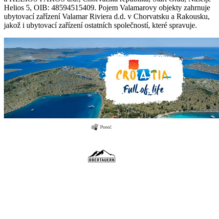
Helios 5, OIB: 48594515409. Pojem Valamarovy objekty zahrnuje
ubytovací zařízení Valamar Riviera d.d. v Chorvatsku a Rakousku,
jakož i ubytovací zařízení ostatních společností, které spravuje.