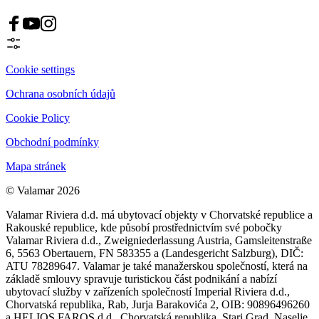
Cookie settings
Ochrana osobních údajů
Cookie Policy
Obchodní podmínky
Mapa stránek
© Valamar 2026
Valamar Riviera d.d. má ubytovací objekty v Chorvatské republice a
Rakouské republice, kde působí prostřednictvím své pobočky
Valamar Riviera d.d., Zweigniederlassung Austria, Gamsleitenstraße
6, 5563 Obertauern, FN 583355 a (Landesgericht Salzburg), DIČ:
ATU 78289647. Valamar je také manažerskou společností, která na
základě smlouvy spravuje turistickou část podnikání a nabízí
ubytovací služby v zařízeních společností Imperial Riviera d.d.,
Chorvatská republika, Rab, Jurja Barakovića 2, OIB: 90896496260
a HELIOS FAROS d.d., Chorvatská republika, Stari Grad, Naselje