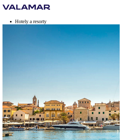
Hotely a resorty
Kempy
Destinace
Nabídky na dovolenou
Valamar Rewards
Značka
Více
cs, EUR