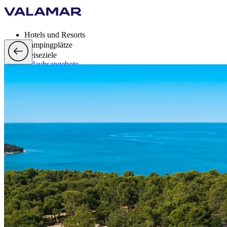
Hotels und Resorts
Campingplätze
Reiseziele
Urlaubsangebote
Valamar Rewards
Brands
Mehr
de, EUR