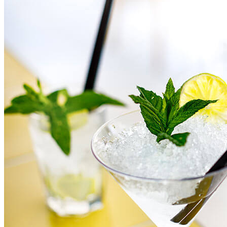
Grano Duro
Genießen Sie eine Auswahl köstlicher, nach traditionellen Rezepten
zubereiteter Gerichte auf der Terrasse unseres À-la-carte-Restaurants
Grano Duro. Das Restaurant liegt nahe dem Meer und bietet eine
Vielzahl lokaler Gerichte, erlesene Desserts und Weine bei
herrlichem Blick auf die Adria.
À-la-carte Restaurant
Terrasse mit Meerblick
Lokale Gerichte, erlesene Süßspeisen, Weine
Veritas Restaurant & Wine Bar
Ein verstecktes Juwel im Imperial Heritage Hotel, Valamar
Collection, nur eine kurze Entfernung vom Campingplatz
entfernt. Lassen Sie sich in unserem rustikalen À-la-carte-Restaurant
und Weinbar mit traditionellen Produkten und Weinen verwöhnen,
die Sie am besten auf der Terrasse genießen. Entdecken Sie die
Auswahl an Käse, Wurstwaren und köstlichen Fisch- und
Fleischgerichten, gepaart mit hervorragenden Weinen.