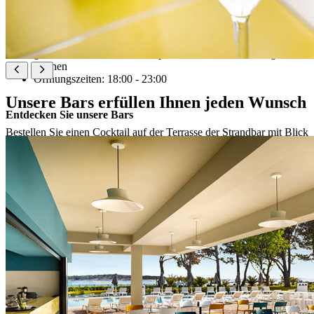
À la carte Restaurant und Wine Bar mit Terrasse
große Auswahl an lokalen Spezialitäten und erstklassigen
Weinen
Öffnungszeiten: 18:00 - 23:00
Unsere Bars erfüllen Ihnen jeden Wunsch
Entdecken Sie unsere Bars
Bestellen Sie einen Cocktail auf der Terrasse der Strandbar mit Blick
auf Rab, erfrischen Sie sich mit einem kühlen Getränk und einem
Snack am Pool oder stillen Sie Ihre Lust auf Süßes mit einem Eis.