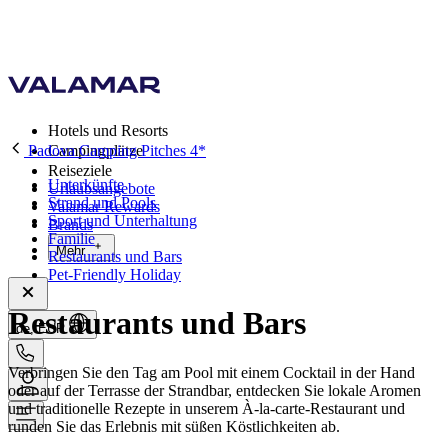
Hotels und Resorts
Padova Camping Pitches 4*
Campingplätze
Reiseziele
Unterkünfte
Urlaubsangebote
Strand und Pools
Valamar Rewards
Sport und Unterhaltung
Brands
Familie
Mehr
Restaurants und Bars
Pet-Friendly Holiday
Restaurants und Bars
de, EUR
Verbringen Sie den Tag am Pool mit einem Cocktail in der Hand
oder auf der Terrasse der Strandbar, entdecken Sie lokale Aromen
und traditionelle Rezepte in unserem À-la-carte-Restaurant und
runden Sie das Erlebnis mit süßen Köstlichkeiten ab.