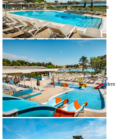
Sandstrand, 1000 m vom Campingplatz entfernt
"Play in the Sand" – Kinderattraktionen
Verleih von Sonnenliegen und -schirmen
Duschen und Umkleidekabinen
Towel Service & Shop
Gepflegte Promenade mit Fuß- und Radweg
The Beat Beach Club
Lage
: 1000 m vom Campingplatz entfernt
Strandtyp
: Sandstrand
Länge des Strandes
: 100 m
Zugang zum Meer
: Sanfter Zugang zum Meer
Der Strand ist geeignet für
: Familien mit Kindern