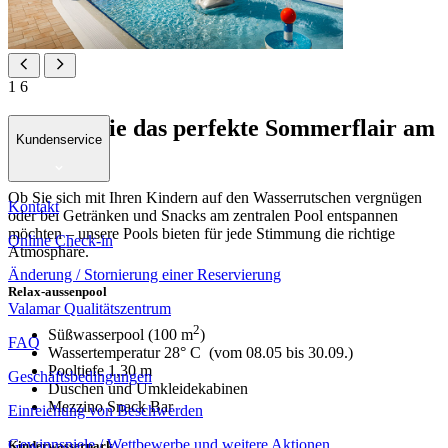
1
6
Erleben Sie das perfekte Sommerflair am
Kundenservice
Pool
Ob Sie sich mit Ihren Kindern auf den Wasserrutschen vergnügen
Kontakt
oder bei Getränken und Snacks am zentralen Pool entspannen
möchten – unsere Pools bieten für jede Stimmung die richtige
Online Check-in
Atmosphäre.
Änderung / Stornierung einer Reservierung
Relax-aussenpool
Valamar Qualitätszentrum
2
Süßwasserpool (100 m
)
FAQ
Wassertemperatur 28° C (vom 08.05 bis 30.09.)
Pooltiefe 1,30 m
Geschäftsbedingungen
Duschen und Umkleidekabinen
Mezzino Snack Bar
Einreichung von Beschwerden
Gewinnspiele / Wettbewerbe und weitere Aktionen
Kinderwasserpark