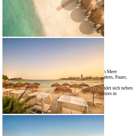
Verleih von Sonnenliegen und -schirmen
Duschen
SUP-Verleih
Supermarkt
Tret- und Paddelbootsverleih
Aqua park
Restaurant und Bar
Lage
: Im Valamar Camping Padova
Strandtyp
: öffentlicher Kies- und Sandstrand
Länge des Strandes
: 250 m
Zugang zum Meer
: Sand, sanfter Zugang zum Meer
Der Strand ist geeignet für
: Familien mit Kindern, Paare,
aktive Gäste
Haustiere
: nicht erlaubt; ein Hundestrand befindet sich neben
dem Padova-Strand außerhalb des Campingplatzes in
Richtung der Altstadt