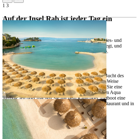
1
3
Auf der Insel Rab ist jeder Tag ein
Strandtag
Verbringen Sie einen tollen Sonnentag an unserem Kies- und
Sandstrand, der in einer Bucht des Campingplatzes liegt, und
genießen Sie Annehmlichkeiten für die ganze Familie.
Padova-Strand
Dieser Kies- und Sandstrand liegt in der idyllischen Bucht des
Valamar Camping Padova und verbindet in perfekter Weise
Entspannung mit Spaß für die ganze Familie. Mieten Sie eine
Sonnenliege und einen Sonnenschirm, nehmen Sie am Aqua
Aerobic teil oder machen Sie mit dem Kanu oder Tretboot eine
Fahrt auf dem Meer. Erfrischungen finden Sie im Restaurant und in
der Bar direkt am Strand.
Strandausstattung