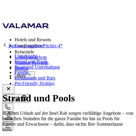
Hotels und Resorts
Padova Camping Pitches 4*
Campingplätze
Reiseziele
Unterkünfte
Urlaubsangebote
Strand und Pools
Valamar Rewards
Sport und Unterhaltung
Brands
Familie
Mehr
Restaurants und Bars
Pet-Friendly Holiday
Strand und Pools
de, EUR
In Ihrem Urlaub auf der Insel Rab sorgen vielfältige Angebote – von
herrlichen Stränden für die ganze Familie bis hin zu Pools für
Kinder und Erwachsene – dafür, dass nichts Ihre Sommerlaune
trübt.