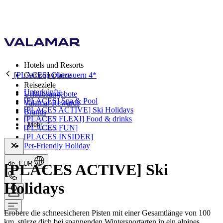
Hotels und Resorts
[PLACES] Obertauern 4*
Campingplätze
Reiseziele
Unterkünfte
Urlaubsangebote
[PLACES] Spa & Pool
Valamar Rewards
[PLACES ACTIVE] Ski Holidays
Brands
[PLACES FLEXI] Food & drinks
Mehr
[PLACES FUN]
[PLACES INSIDER]
Pet-Friendly Holiday
de, EUR
[PLACES ACTIVE] Ski
Holidays
Erobere die schneesicheren Pisten mit einer Gesamtlänge von 100
km, stürze dich bei spannenden Wintersportarten in ein alpines