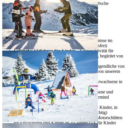
Kostenfreie Schneeaktivitäten sechs Tage die Woche
Snow Mastermind - Aktivitäten
* einige Dienstleistungen gegen Aufpreis
Beratung
– Top-Tipps für die schönsten Erlebnisse im
Schnee von unserem Snow Mastermind (
kostenfrei)
Geführtes Skifahren für Kinder
– Schneeaktivität für
Kinder von 6 bis 12 Jahren mit Skikenntnissen, begleitet von
unserem Snow Mastermind (kostenlos)
Ski-Spaß für Teenager
- Schneeaktivität für Jugendliche von
13 bis 18 Jahren mit Skikenntnissen, begleitet von unserem
Snow Mastermind (kostenlos)
Schneeschuhwandern
– Schneeaktivität für Erwachsene in
Begleitung des Snow Mastermind (
kostenfrei)
Nachtskifahren
– Schneeaktivität für Erwachsene und
Kinder ab 6 Jahren, begleitet vom Snow Mastermind
(Aufpreis nur für den Skilift)
Rodeln*
– Schneeaktivität für Erwachsene und Kinder, in
Begleitung des Snow Masterminds (kostenpflichtig)
Rodel-Preisliste
– 8 € für eine Fahrt mit dem Motorschlitten
für Erwachsene und Kinder ab 10 Jahren (5 € für Kinder
unter 10 Jahren) und 9 € für die Schlittenmiete