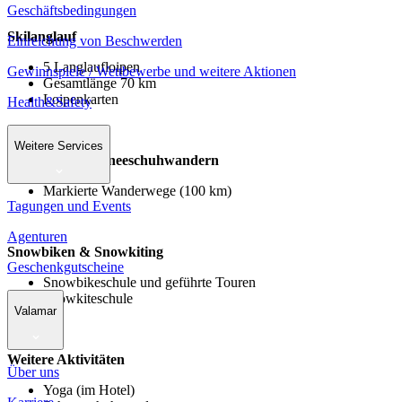
Geschäftsbedingungen
Skilanglauf
Einreichung von Beschwerden
5 Langlaufloipen
Gewinnspiele / Wettbewerbe und weitere Aktionen
Gesamtlänge 70 km
Loipenkarten
Health&Safety
Weitere Services
Winter- und Schneeschuhwandern
Markierte Wanderwege (100 km)
Tagungen und Events
Agenturen
Snowbiken & Snowkiting
Geschenkgutscheine
Snowbikeschule und geführte Touren
Snowkiteschule
Valamar
Weitere Aktivitäten
Über uns
Yoga (im Hotel)