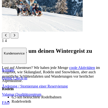
1
4
Der Platz, um deinen Wintergeist zu
Kundenservice
entfesseln
Lust auf Abenteuer? Wir haben jede Menge
coole Aktivitäten
im
Kontakt
Angebot, wie Skilanglauf, Rodeln und Snowbiken, aber auch
gemütliche Schlittenfahrten und Wanderungen vor herrlicher
Online Check-in
Alpenkulisse.
Änderung / Stornierung einer Reservierung
Rodeln
Valamar Qualitätszentrum
6,5 km beleuchtete Rodelbahnen
Rodelverleih
FAQ