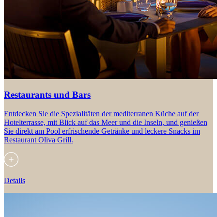
Restaurants und Bars
Entdecken Sie die Spezialitäten der mediterranen Küche auf der
Hotelterrasse, mit Blick auf das Meer und die Inseln, und genießen
Sie direkt am Pool erfrischende Getränke und leckere Snacks im
Restaurant Oliva Grill.
Details