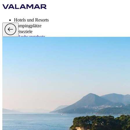
Hotels und Resorts
Campingplätze
Reiseziele
Urlaubsangebote
Valamar Rewards
Brands
Mehr
de, EUR