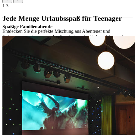
1
3
Jede Menge Urlaubsspaß für Teenager
Spaßige Familienabende
Entdecken Sie die perfekte Mischung aus Abenteuer und
Entspannung mit spannenden Sportarten oder Videospielen und
einem actiongeladenen Unterhaltungsprogramm am Abend.
Fun-Zone mit Videospielen
Outdoor-Aktivitäten, darunter Rad- und Wandertouren durch
den Wald Capo Fronte, SUP-Verleih und Kajakfahren entlang
der Küste (gegen Aufpreis)
Beachvolleyball-Turniere, Tischtennis und Badminton
soziale Aktivitäten – Mocktail-Master, Fotosafari, Rate das
Lied, Kroatisch lernen, Brettspiele, Gaming-Turniere und
Kinoabende