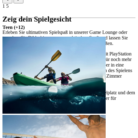
1
5
Zeig dein Spielgesicht
Teen (+12)
Erleben Sie ultimativen Spielspaß in unserer Game Lounge oder
tauschen Sie Bildschirme gegen praktischen Spaß und lassen Sie
Ihre Kinder ansprechende Outdoor-Aktivitäten genießen.
Game Lounge: Eine spezielle Gaming-Zone mit PlayStation
5, Nintendo Switch und Großbildfernsehern. Für noch mehr
Spaß verwandelt sich das Maro-Theater tagsüber in eine
Gaming-Arena, die eine völlig neue Dimension des Spielens
bietet. PlayStation-Verleih für Unterhaltung im Zimmer
(gegen Aufpreis)
Family Lounge: Spielbereich für Familienspaß
300 m² Outdoor-Fun, einschließlich Außenspielplatz und dem
House of Rainbow – ein spannender Tunnel, der für
interaktives Spielen entworfen wurde