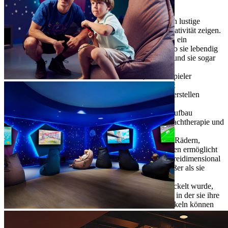
gemeinsam erkunden können.
Paint 2 Life Aquarium: Kleine Künstler können lustige
Meerestiere bemalen und ihre unbegrenzte Kreativität zeigen.
Mit einem Knopfdruck werden die Gemälde in ein
lebensgroßes virtuelles Aquarium geschickt, wo sie lebendig
werden. Die Kinder können mit ihnen spielen und sie sogar
füttern
LiteZilla: Eine interaktive Lichtwand, an der Spieler
beleuchtete Bilder, Muster und Botschaften mit
regenbogenfarbenen LitePins und dem Raster erstellen
können
Busy Board: Ein großartiges Werkzeug zum Aufbau
feinmotorischer Fähigkeiten, Rollenspiele, Sprachtherapie und
Teamwork-Förderung
Rigamajig: Eine Sammlung von Holzplanken, Rädern,
Riemenscheiben, Muttern, Schrauben und Seilen ermöglicht
es Kindern, ihrer Neugier zu folgen und sich dreidimensional
auszudrücken, indem sie Dinge bauen, die größer als sie
selbst sind
Ropeland: Ein gehäkelter Spielplatz, der entwickelt wurde,
um Kindern eine sichere Umgebung zu bieten, in der sie ihre
körperlichen Fähigkeiten erkunden und entwickeln können
STEM-Workshop