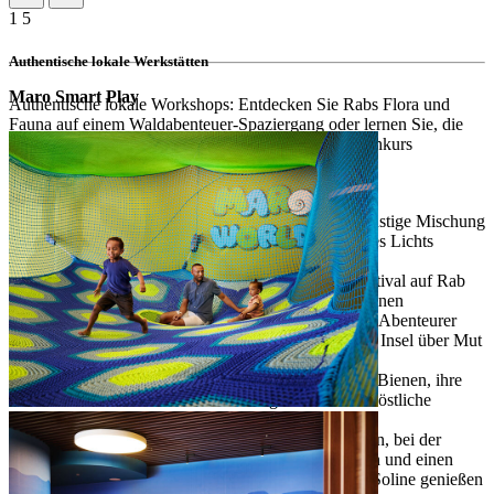
1
5
Authentische lokale Werkstätten
Maro Smart Play
Authentische lokale Workshops: Entdecken Sie Rabs Flora und
Fauna auf einem Waldabenteuer-Spaziergang oder lernen Sie, die
berühmten Mustaćoni-Kekse der Insel in Maros Kochkurs
zuzubereiten.
Regenbogen-Wissenschaftsexperiment: Eine lustige Mischung
aus Wissenschaft und Magie, die die Farben des Lichts
erkundet
Sandskulpturen: Inspiriert vom Sandfigurenfestival auf Rab
gestalten Kinder ihre eigenen sandigen Kreationen
Die Legende von Kalifront und Draga: Kleine Abenteurer
tauchen ein in die mythischen Geschichten der Insel über Mut
und Magie
Imker-Gespräch: Kinder lernen das Leben der Bienen, ihre
Rolle in der Natur kennen und genießen eine köstliche
Honigverkostung
Reiterlebnis: Geführte Einführung in das Reiten, bei der
Kinder die Grundlagen der Pferdepflege lernen und einen
kurzen, beaufsichtigten Ausritt auf der Ranch Soline genießen