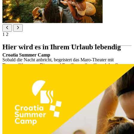
1
2
Hier wird es in Ihrem Urlaub lebendig
Croatia Summer Camp
Sobald die Nacht anbricht, begeistert das Maro-Theater mit
Tanzvorführungen, Discos und Familienspaß, während das Open-
Air-Kino am Pool einen ruhigen Ort bietet, um Filme unter den
Sternen zu genießen.
Unterhaltungsprogramme für Kinder jeden Abend: Maro
Disco, Maro Party und mehr
Spiele, Programme und Thementage, die für Familienspaß
und gemeinsame Erlebnisse gestaltet wurden, mindestens
dreimal wöchentlich spezielle Themenprogramme wie
Unterhaltung, Tanzvorführungen und Zaubershows
Cartoons und Familienfilme im Indoor-Kino und Open-Air-
Kino am Pool