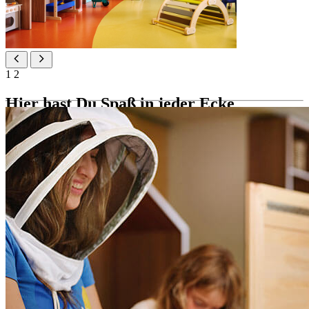
1
2
Hier hast Du Spaß in jeder Ecke
Unser voll ausgestatteter Maro Club ist eigens dafür konzipiert,
Kinder mit spannenden Spielen, kreativen Aktivitäten und
Erfahrungen zu unterhalten und spielerisches Lernen zu fördern.
Maro Club – Ganztägige Kinderbetreuung in Innen- und
Außenspielzimmern für Kinder im Alter von 3–12 Jahren mit
kreativem und lehrreichem Programm
Spannende Spiele, kreative Aktivitäten und Erlebnisse, die
zum Lernen durch Spielen anregen
Täglich von 9 bis 21 Uhr betreute Programme durch
qualifiziertes Personal
Babysitting-Service (gegen Aufpreis)