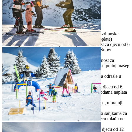
Aktivnosti Snow Mastermind
*neke usluge uz nadoplatu
konzultacije
– naš Snow Mastermind dat će ti vrhunske
savjete za najbolje snježne doživljaje (
bez nadoplate)
snježne aktivnosti za djecu
– snježna aktivnost za djecu od 6
do 12 godina koja znaju skijati u pratnji našeg Snow
Masterminda (besplatno)
skijaška zabava za tinejdžere
– snježna aktivnost za
tinejdžere od 13 do 18 godina koji znaju skijati u pratnji našeg
Snow Masterminda (besplatno)
hodanje na krpljama
– aktivnost na snijegu za odrasle u
pratnji Snow Masterminda (
besplatno)
noćno skijanje
– snježna aktivnost za odrasle i djecu od 6
godina nadalje u pratnji Snow Masterminda (dodatna naplata
samo za žičaru)
sanjkanje*
– snježna aktivnost za odrasle i djecu, u pratnji
Snow Masterminda (uz nadoplatu)
cjenik za sanjke
– 8 € za uspon motornim taksi sanjkama za
odrasle i djecu od 10 godina nadalje (5 € za djecu mlađu od
10 godina) i 9 € za najam sanjki
Tauern Safari
– snježna aktivnost za odrasle i djecu od 12