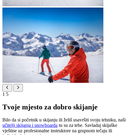
1
5
Tvoje mjesto za dobro skijanje
Bilo da si početnik u skijanju ili želiš usavršiti svoju tehniku, naši
učitelji skijanja i snowboarda
tu su za tebe. Savladaj skijaške
vještine uz profesionalne instruktore na grupnom tečaju ili