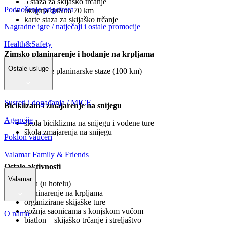
5 staza za skijaško trčanje
Podnošenje prigovora
ukupna dužina 70 km
karte staza za skijaško trčanje
Nagradne igre / natječaji i ostale promocije
Health&Safety
Zimsko planinarenje i hodanje na krpljama
Ostale usluge
označene planinarske staze (100 km)
Susreti i događanja / MICE
Biciklizam i zmajarenje na snijegu
Agencije
škola biciklizma na snijegu i vođene ture
škola zmajarenja na snijegu
Poklon vaučeri
Valamar Family & Friends
Ostale aktivnosti
Valamar
joga (u hotelu)
planinarenje na krpljama
organizirane skijaške ture
vožnja saonicama s konjskom vučom
O nama
biatlon – skijaško trčanje i streljaštvo