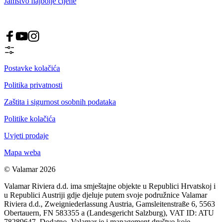
Jamstvo najbolje cijene
Postavke kolačića
Politika privatnosti
Zaštita i sigurnost osobnih podataka
Politike kolačića
Uvjeti prodaje
Mapa weba
© Valamar 2026
Valamar Riviera d.d. ima smještajne objekte u Republici Hrvatskoj i
u Republici Austriji gdje djeluje putem svoje podružnice Valamar
Riviera d.d., Zweigniederlassung Austria, Gamsleitenstraße 6, 5563
Obertauern, FN 583355 a (Landesgericht Salzburg), VAT ID: ATU
78289647. Dodatno, Valamar je i management društvo koje