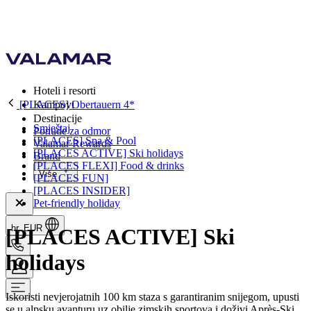
Hoteli i resorti
[PLACES] Obertauern 4*
Kampovi
Destinacije
Smještaj
Ponude za odmor
[PLACES] Spa & Pool
Valamar Rewards
[PLACES ACTIVE] Ski holidays
Brand
[PLACES FLEXI] Food & drinks
Više
[PLACES FUN]
[PLACES INSIDER]
Pet-friendly holiday
hr, EUR
[PLACES ACTIVE] Ski
holidays
Iskoristi nevjerojatnih 100 km staza s garantiranim snijegom, upusti
se u alpsku avanturu uz obilje zimskih sportova i doživi Après-Ski