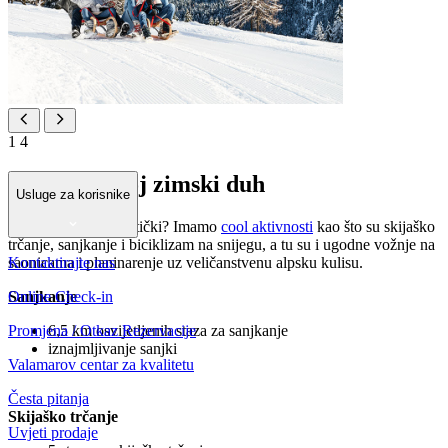
1
4
Oslobodi svoj zimski duh
Usluge za korisnike
Osjećaš se avanturistički? Imamo
cool aktivnosti
kao što su skijaško
trčanje, sanjkanje i biciklizam na snijegu, a tu su i ugodne vožnje na
Kontaktirajte nas
saonicama i planinarenje uz veličanstvenu alpsku kulisu.
Online Check-in
Sanjkanje
Promjena / Otkaz Rezervacije
6,5 km osvijetljenih staza za sanjkanje
iznajmljivanje sanjki
Valamarov centar za kvalitetu
Česta pitanja
Skijaško trčanje
Uvjeti prodaje