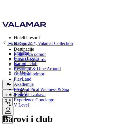
Hoteli i resorti
Pical Resort 5*, Valamar Collection
Kampovi
Destinacije
Smještaj
Ponude za odmor
Plaže i bazeni
Valamar Rewards
Barovi i club
Brand
Restorani & Dine Around
Više
Obiteljski odmor
PlayLand
Akademije
ESPA at Pical Wellness & Spa
Sportovi i zabava
hr, EUR
Experience Concierge
V Level
Barovi i club