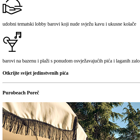
udobni tematski lobby barovi koji nude svježu kavu i ukusne kolače
barovi na bazenu i plaži s ponudom osvježavajućih pića i laganih zalo
Otkrijte svijet jedinstvenih pića
Purobeach Poreč