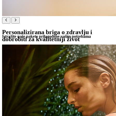
doživljaja
Personalizirana briga o zdravlju i
Istražite naše pakete prilagođene vašim potrebama
dobrobiti za kvalitetniji život
Bilo da tražite duboku regeneraciju, nježnu detoksikaciju ili
obnovljenu tjelesnu vitalnost, svaki od naših pažljivo osmišljenih
programa u potpunosti je prilagođen vama. Stručno vodstvo,
napredne tehnike i obnavljajući ESPA rituali skladno se nadopunjuju
kako bi cjelovito podržali vaše ciljeve i pružili rezultate koji traju
dugo nakon vašeg boravka.
ekskluzivno za goste smještene u Pical Resortu
pažljivo osmišljeno za odrasle
dostupno u paketima od 1, 3, 5 ili 7 dana za pojedince ili
parove
rezervacija je potrebna najmanje 24 sata unaprijed