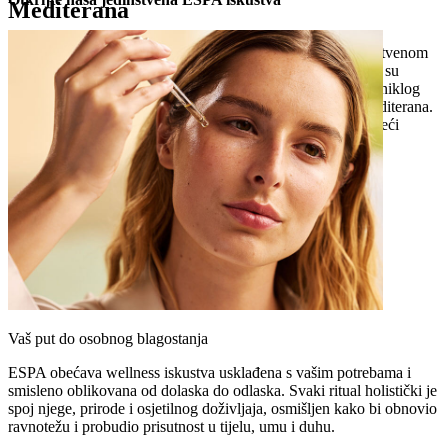
Mediterana
Vođeni holističkom filozofijom ESPA-e i usklađeni s jedinstvenom
energijom svakog gosta, ESPA rituali s potpisom putovanja su
ponovnog povezivanja. Svaki detalj, od istarske soli i samoniklog
bilja do maslinova ulja i biljnih infuzija, odiše suštinom Mediterana.
Ukorijenjeni u tradiciji, tretmani slave vašu dobrobit, donoseći
ravnotežu i obnovu kroz intuitivnu, personaliziranu njegu.
Vaš put do osobnog blagostanja
ESPA obećava wellness iskustva usklađena s vašim potrebama i
smisleno oblikovana od dolaska do odlaska. Svaki ritual holistički je
spoj njege, prirode i osjetilnog doživljaja, osmišljen kako bi obnovio
ravnotežu i probudio prisutnost u tijelu, umu i duhu.