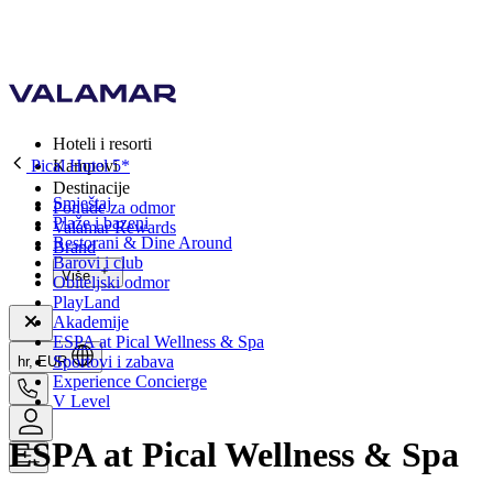
Hoteli i resorti
Pical Hotel 5*
Kampovi
Destinacije
Smještaj
Ponude za odmor
Plaže i bazeni
Valamar Rewards
Restorani & Dine Around
Brand
Barovi i club
Više
Obiteljski odmor
PlayLand
Akademije
ESPA at Pical Wellness & Spa
Sportovi i zabava
hr, EUR
Experience Concierge
V Level
ESPA at Pical Wellness & Spa