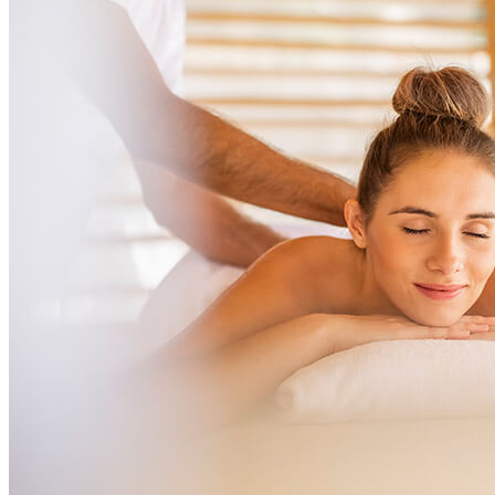
odete, noseći sa sobom osjećaj obnove.
Napredni ESPA tretmani lica:
iskusite personaliziranu
njegu kože usmjerenu na rezultate kroz napredne ESPA
tretmane lica. Svaki tretman započinje profesionalnom
analizom kože s pomoću SkinVision™ lampe, čime se
osigurava luksuzni pristup prilagođen vašim potrebama, uz
preciznu dijagnostiku, snažne prirodne aktivne sastojke i
provjerene tehnike
Alchemy bar:
interaktivni prostor pod vodstvom terapeuta u
kojem možete istraživati lokalne istarske sastojke i zajedno
stvarati proizvode za njegu prilagođene upravo vama. Ovo
praktično iskustvo produbljuje emotivnu povezanost s
prirodom, tradicijom i osobnim blagostanjem kroz dodir, miris
i otkrivanje sebe
Wellness boutique:
pomno odabrana ponuda ESPA njege za
kožu i mediteranske prirodne kozmetike. Otkrijte jadranska
blaga i lokalne organske brendove ili sudjelujte na tjednim
radionicama na kojima možete izrađivati vlastite pripravke i
kod kuće nastaviti iskustvo Alchemy bara
Pomno birano wellness iskustvo iz Istre za cijeli svijet:
ESPA spaja nišne međunarodne brendove iz Slovenije, Italije
i Hrvatske s pažljivo odabranim lokalnim i regionalnim
proizvodima za njegu kože, stvarajući wellness boutique koji
odražava identitet Istre uz standarde vrhunskog svjetskog spa