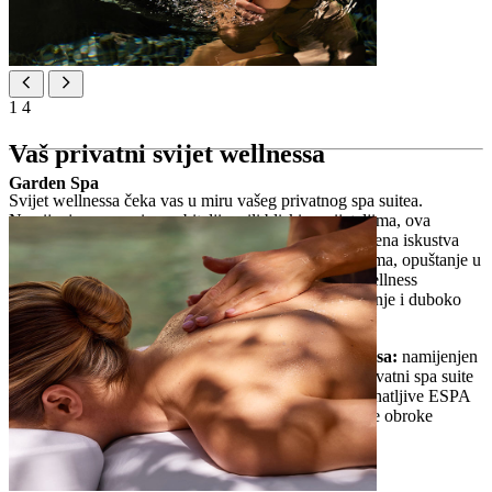
1
4
Vaš privatni svijet wellnessa
Garden Spa
Svijet wellnessa čeka vas u miru vašeg privatnog spa suitea.
Namijenjena parovima, obiteljima ili bliskim prijateljima, ova
intimna oaza nudi jedinstveni užitak. Pažljivo osmišljena iskustva
uključuju posebne rituale sa saunom i Rasul tretmanima, opuštanje u
privatnom whirlpoolu i loungeu te personalizirana wellness
putovanja osmišljena za potpunu povezanost, otkrivanje i duboko
opuštanje svih osjetila.
Privatni spa suite – vaš osobni svijet wellnessa:
namijenjen
parovima, obiteljima ili bliskim prijateljima, privatni spa suite
pruža prilagođena wellness iskustva uz prepoznatljive ESPA
rituale, privatnu saunu i jacuzzi te mediteranske obroke
poslužene u suiteu