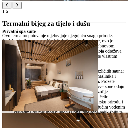
1
6
Termalni bijeg za tijelo i dušu
Privatni spa suite
Ovo termalno putovanje utjelovljuje njegujuću snagu prirode.
Nadahnuto Parenzanom i iscjeljujućim pejzažima Istre, ovo je
mjesto gdje se lokalne tradicije stapaju s holističkom obnovom.
Biljne pare, zrak obogaćen solju i umirujuća toplina koja odražava
ritam zemlje pozivaju vas da dišete duboko i krećete se vlastitim
tempom.
Šest sauna nadahnutih Istrom:
otkrijte šest različitih sauna;
svaka dočarava poseban istarski krajolik – od maslinika i
solana do šumovitih brežuljaka i seoskih vrtova. Prožete
lokalnim biljem, svjetlom, glazbom i pričama, ove zone odaju
počast regiji uz poštivanje holističke ESPA filozofije
Četiri tematske zone za opuštanje:
uživajte u četiri
prostorno i osjetilno bogate zone koje slave istarsku prirodu i
duh – od umirujuće aqua senzorne sobe s plutajućim vodenim
krevetima do mirisnog biljnog salona, tihe sobe nalik špilji te
zajedničke zone za opuštanje nadahnute istarskim šumama,
vinogradima i gradskim trgovima
Svakodnevni Aufguss rituali vrhunskih majstora: