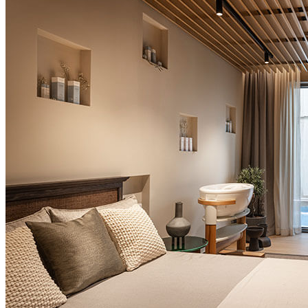
certificirani AISA majstori sauna svakodnevno vode Aufguss
rituale – jutarnje s osvježavajućim citrusnim mješavinama i
večernje s opuštajućom lavandom. Uz mjesečne promjene
teme i gostovanja međunarodnih majstora dvaput godišnje,
svaki je ritual obnavljajuće iskustvo utemeljeno na istarskoj
tradiciji
Family wellness time, svakodnevno od 12:00 do 13:00 h:
ESPA at Pical prvenstveno pruža opuštajući spa doživljaj
odraslima i gostima starijima od 16 godina. U vrijeme od 12
do 13 h, mlađi gosti također su dobrodošli u wellness centar
kako bi uživali u odabranim wellness doživljajima pažljivo
prilagođenim djeci, tinejdžerima i obiteljima