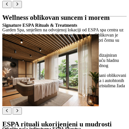
Wellness oblikovan suncem i morem
Signature ESPA Rituals & Treatments
Garden Spa, smješten na odvojenoj lokaciji od ESPA spa centra uz
Beach Club, nudi miran ambijent u znaku prirode. Oblikovan je
energijom istarskog neba i ritmom Jadranskog mora, pri čemu su
sunce i more u središtu wellness filozofije.
Privatna zona i termalni doživljaji:
posebno dizajniran
prostor nudi osamu za posjet sauni i osvježavajuću hladnu
kupku za revitalizirajuću ravnotežu toplog i hladnog
ESPA rituali s potpisom na otvorenom:
tretmani oblikovani
elementima sunčeve svjetlosti, primorskog zraka i autohtonih
biljaka, od intuitivnih masaža do tretmana lica kristalima žada
i blagotvornih terapija nakon sunčanja
ESPA rituali ukorijenjeni u mudrosti
Otkrijte naša jedinstvena ESPA iskustva