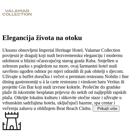
Elegancija života na otoku
Ukusno obnovljeni Imperial Heritage Hotel, Valamar Collection
povijesni je dragulj koji nudi bezvremensku eleganciju i modernu
udobnost u blizini očaravajućeg starog grada Raba. Smješten u
zelenom parku s pogledom na more, ovaj šarmantni hotel nudi
savršeno ugođen odmor po mjeri odraslih ili pak obitelji s djecom.
Uživajte u buffet doručku i večeri u premium restoranu Nobilis i fine
dining gastronomiji u à la carte restoranu i vinskom baru Veritas ili
posjetite Gin Bar koji nudi izvrsne koktele. Prošećite do gradske
plaže ili iskoristite besplatan prijevoz do nekih od najljepših rapskih
plaža. Otkrijte lokalnu kulturu i slikovite otočne staze i uživajte u
vrhunskim sadržajima hotela, uključujući bazene, spa centar i
večernju zabavu u obližnjem Beat Beach Clubu.
Prikaži više