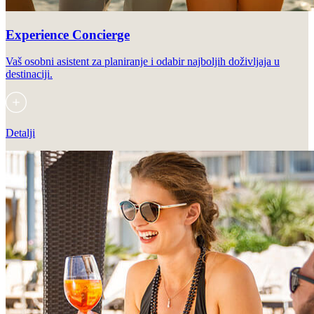
Experience Concierge
Vaš osobni asistent za planiranje i odabir najboljih doživljaja u
destinaciji.
Detalji