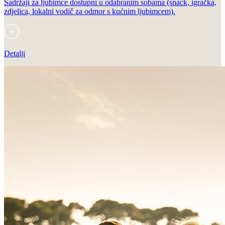
Sadržaji za ljubimce dostupni u odabranim sobama (snack, igračka,
zdjelica, lokalni vodič za odmor s kućnim ljubimcem).
Detalji