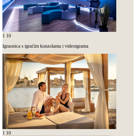
1
10
Igraonica s igraćim konzolama i videoigrama
1
10