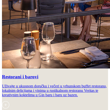
Restorani i barovi
Uživajte u ukusnom doručku i večeri u vrhunskom buffet restoranu,
lokalnim delicijama i vinima u rustikalnom restoranu Veritas te
kreativnim koktelima u Gin baru i baru uz bazen.