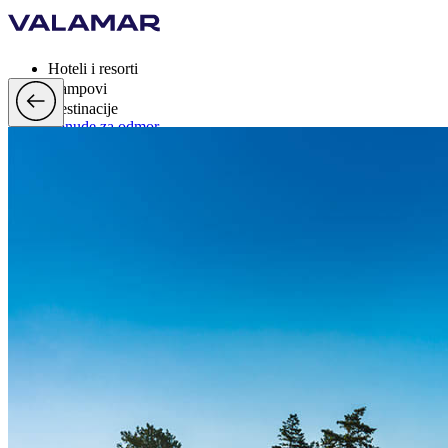
Hoteli i resorti
Kampovi
Destinacije
Ponude za odmor
Valamar Rewards
Brand
Više
hr, EUR