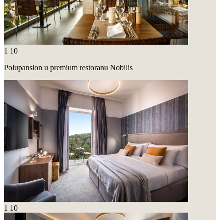
1
10
Polupansion u premium restoranu Nobilis
1
10