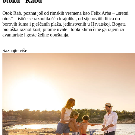
otoku“ Rabu
Otok Rab, poznat još od rimskih vremena kao Felix Arba – „sretni
otok“ – ističe se raznolikošću krajolika, od stjenovitih litica do
borovih šuma i pješčanih plaža, jedinstvenih u Hrvatskoj. Bogata
biološka raznolikost, pitome uvale i topla klima čine ga rajem za
avanturiste i goste željne opuštanja.
Saznajte više