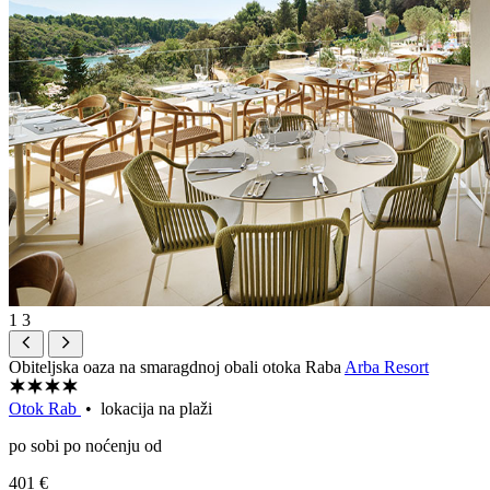
1
3
Obiteljska oaza na smaragdnoj obali otoka Raba
Arba Resort
Otok Rab
• lokacija na plaži
po sobi po noćenju od
401 €