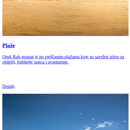
Plaže
Otok Rab poznat je po pješčanim plažama koje su savršen izbor za
obitelji, ljubitelje sunca i avanturiste.
Detalji