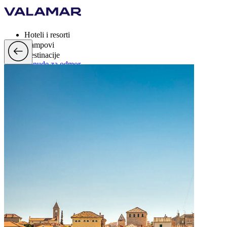
Hoteli i resorti
Kampovi
Destinacije
Ponude za odmor
Valamar Rewards
Brand
Više
hr, EUR