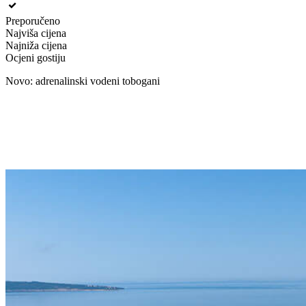
Preporučeno
Najviša cijena
Najniža cijena
Ocjeni gostiju
Novo: adrenalinski vodeni tobogani