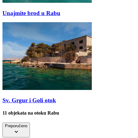
Unajmite brod u Rabu
Sv. Grgur i Goli otok
11 objekata
na otoku Rabu
Preporučeno