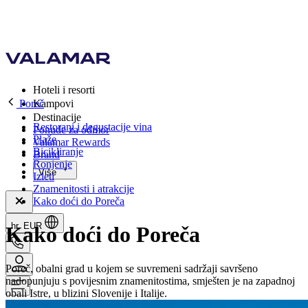
Hoteli i resorti
Poreč
Kampovi
Destinacije
Restorani i degustacije vina
Ponude za odmor
Plaže
Valamar Rewards
Bicikliranje
Brand
Ronjenje
Više
Izleti
Znamenitosti i atrakcije
Kako doći do Poreča
hr, EUR
Kako doći do Poreča
Poreč, obalni grad u kojem se suvremeni sadržaji savršeno
nadopunjuju s povijesnim znamenitostima, smješten je na zapadnoj
obali Istre, u blizini Slovenije i Italije.