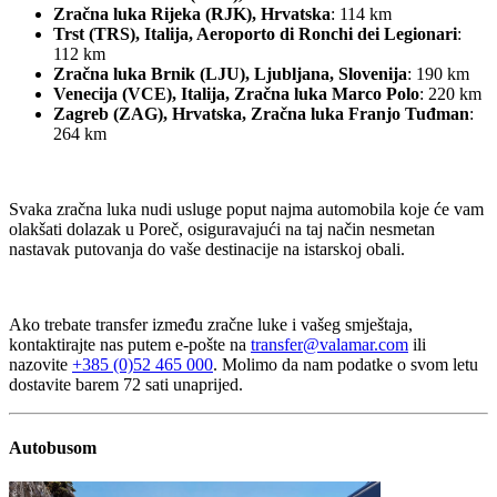
Zračna luka Rijeka (RJK), Hrvatska
: 114 km
Trst (TRS), Italija, Aeroporto di Ronchi dei Legionari
:
112 km
Zračna luka Brnik (LJU), Ljubljana, Slovenija
: 190 km
Venecija (VCE), Italija, Zračna luka Marco Polo
: 220 km
Zagreb (ZAG), Hrvatska, Zračna luka Franjo Tuđman
:
264 km
Svaka zračna luka nudi usluge poput najma automobila koje će vam
olakšati dolazak u Poreč, osiguravajući na taj način nesmetan
nastavak putovanja do vaše destinacije na istarskoj obali.
Ako trebate transfer između zračne luke i vašeg smještaja,
kontaktirajte nas putem e-pošte na
transfer@valamar.com
ili
nazovite
+385 (0)52 465 000
. Molimo da nam podatke o svom letu
dostavite barem 72 sati unaprijed.
Autobusom