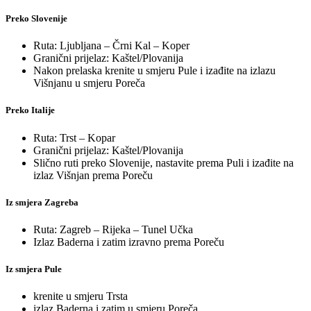
Preko Slovenije
Ruta: Ljubljana – Črni Kal – Koper
Granični prijelaz: Kaštel/Plovanija
Nakon prelaska krenite u smjeru Pule i izađite na izlazu
Višnjanu u smjeru Poreča
Preko Italije
Ruta: Trst – Kopar
Granični prijelaz: Kaštel/Plovanija
Slično ruti preko Slovenije, nastavite prema Puli i izađite na
izlaz Višnjan prema Poreču
Iz smjera Zagreba
Ruta: Zagreb – Rijeka – Tunel Učka
Izlaz Baderna i zatim izravno prema Poreču
Iz smjera Pule
krenite u smjeru Trsta
izlaz Baderna i zatim u smjeru Poreča