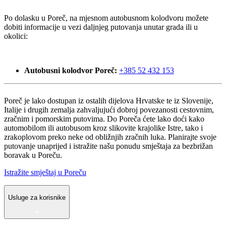
Po dolasku u Poreč, na mjesnom autobusnom kolodvoru možete
dobiti informacije u vezi daljnjeg putovanja unutar grada ili u
okolici:
Autobusni kolodvor Poreč:
+385 52 432 153
Poreč je lako dostupan iz ostalih dijelova Hrvatske te iz Slovenije,
Italije i drugih zemalja zahvaljujući dobroj povezanosti cestovnim,
zračnim i pomorskim putovima. Do Poreča ćete lako doći kako
automobilom ili autobusom kroz slikovite krajolike Istre, tako i
zrakoplovom preko neke od obližnjih zračnih luka. Planirajte svoje
putovanje unaprijed i istražite našu ponudu smještaja za bezbrižan
boravak u Poreču.
Istražite smještaj u Poreču
Usluge za korisnike