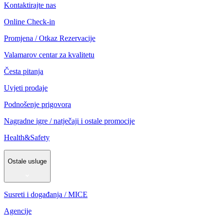
Kontaktirajte nas
Online Check-in
Promjena / Otkaz Rezervacije
Valamarov centar za kvalitetu
Česta pitanja
Uvjeti prodaje
Podnošenje prigovora
Nagradne igre / natječaji i ostale promocije
Health&Safety
Ostale usluge
Susreti i događanja / MICE
Agencije