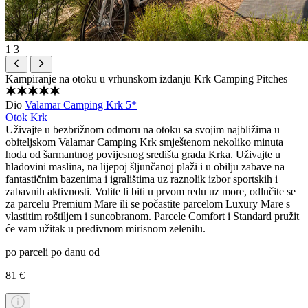
1
3
Kampiranje na otoku u vrhunskom izdanju
Krk Camping Pitches
Dio
Valamar Camping Krk 5*
Otok Krk
Uživajte u bezbrižnom odmoru na otoku sa svojim najbližima u
obiteljskom Valamar Camping Krk smještenom nekoliko minuta
hoda od šarmantnog povijesnog središta grada Krka. Uživajte u
hladovini maslina, na lijepoj šljunčanoj plaži i u obilju zabave na
fantastičnim bazenima i igralištima uz raznolik izbor sportskih i
zabavnih aktivnosti. Volite li biti u prvom redu uz more, odlučite se
za parcelu Premium Mare ili se počastite parcelom Luxury Mare s
vlastitim roštiljem i suncobranom. Parcele Comfort i Standard pružit
će vam užitak u predivnom mirisnom zelenilu.
po parceli po danu od
81 €