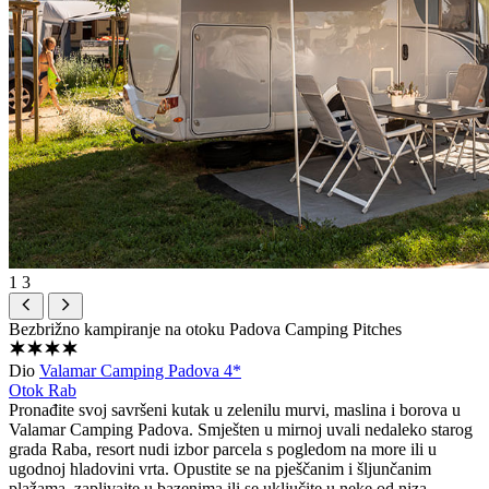
1
3
Bezbrižno kampiranje na otoku
Padova Camping Pitches
Dio
Valamar Camping Padova 4*
Otok Rab
Pronađite svoj savršeni kutak u zelenilu murvi, maslina i borova u
Valamar Camping Padova. Smješten u mirnoj uvali nedaleko starog
grada Raba, resort nudi izbor parcela s pogledom na more ili u
ugodnoj hladovini vrta. Opustite se na pješčanim i šljunčanim
plažama, zaplivajte u bazenima ili se uključite u neke od niza