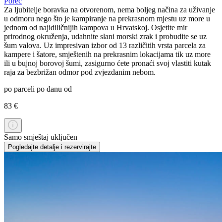
Poreč
Za ljubitelje boravka na otvorenom, nema boljeg načina za uživanje
u odmoru nego što je kampiranje na prekrasnom mjestu uz more u
jednom od najidiličnijih kampova u Hrvatskoj. Osjetite mir
prirodnog okruženja, udahnite slani morski zrak i probudite se uz
šum valova. Uz impresivan izbor od 13 različitih vrsta parcela za
kampere i šatore, smještenih na prekrasnim lokacijama tik uz more
ili u bujnoj borovoj šumi, zasigurno ćete pronaći svoj vlastiti kutak
raja za bezbrižan odmor pod zvjezdanim nebom.
po parceli po danu od
83 €
Samo smještaj uključen
Pogledajte detalje i rezervirajte