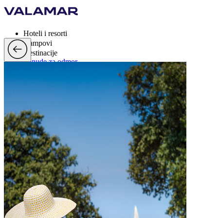
Hoteli i resorti
Kampovi
Destinacije
Ponude za odmor
Valamar Rewards
Brand
Više
hr, EUR