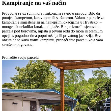
Kampiranje na vaš način
Probudite se uz šum mora i zakoračite ravno u prirodu. Bilo da
putujete kamperom, karavanom ili sa šatorom, Valamar parcele za
kampiranje smještene su na najljepšim lokacijama u Hrvatskoj –
mnoge tek nekoliko koraka od plaže. Birajte između sjenovitih
parcela pod borovima, mjesta u prvom redu do mora ili premium
opcija s pogodnostima poput roštilja ili privatnog jacuzzija. Bez
obzira na to kako volite kampirati, pronaći ćete parcelu koja vam
savršeno odgovara.
Pronađite svoju parcelu