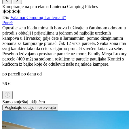
Kampiranje na parcelama
Lanterna Camping Pitches
Dio
Valamar Camping Lanterna 4*
Poreč
Opustite se u hladu mirisnih borova i uživajte u čarobnom odmoru u
prirodi s obitelji i prijateljima u jednom od najbolje uređenih
kampova u Hrvatskoj gdje ćete u šarmantnim, pomno dizajniranim
zonama za kampiranje pronaći čak 12 vrsta parcela. Svaka zona ima
svoj karakter tako da ćete zasigurno pronaći savršen kutak za sebe.
Posebno izdvajamo prostrane parcele uz more, Family Mega Luxury
parcele (400 m2) sa stolom i roštiljem te parcele patuljaka Kontići s
kućicom iz bajke koje će oduševiti naše najmlađe kampere.
po parceli po danu od
56 €
Samo smještaj uključen
Pogledajte detalje i rezervirajte