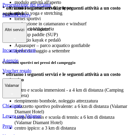
modulo attività all'aperto
Presentazione dei reclami
modulo allenamenti di gruppo
* offriamo i seguenti servizi e le seguenti attività a un costo
modulo yoga e stretching
aggiuntivo
Health&Safety
tornei sportivi
navigazione in catamarano e windsurf
*prenotazione obbligatoria
lezioni di windsurf
Altri servizi
stand-up paddle (SUP)
noleggio kayak e pedalò
Aquasuper – parco acquatico gonfiabile
Incontri ed eventi
aperto da maggio a settembre
Agenzie
Contenuti sportivi nei pressi del campeggio
Voucher regalo
* offriamo i seguenti servizi e le seguenti attività a un costo
aggiuntivo
Valamar
centro e scuola immersioni - a 4 km di distanza (Camping
Orsera)
riempimento bombole, noleggio attrezzatura
Chi siamo
palazzetto sportivo polivalente: a 6 km di distanza (Valamar
Diamant Hotel)
Lavora con Valamar
campi da tennis e scuola di tennis: a 6 km di distanza
(Valamar Diamant Hotel)
Press
centro ippico: a 3 km di distanza