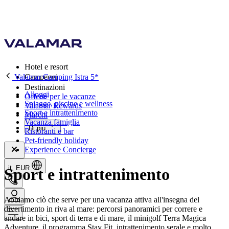
Hotel e resort
Valamar Camping Istra 5*
Campeggi
Destinazioni
Alloggi
Offerte per le vacanze
Spiagge, piscine e wellness
Valamar Rewards
Sport e intrattenimento
Marchi
Vacanza famiglia
Di più
Ristoranti e bar
Pet-friendly holiday
Experience Concierge
it, EUR
Sport e intrattenimento
Abbiamo ciò che serve per una vacanza attiva all'insegna del
divertimento in riva al mare: percorsi panoramici per correre e
andare in bici, sport di terra e di mare, il minigolf Terra Magica
Adventure, il programma Stay Fit, intrattenimento serale e molto