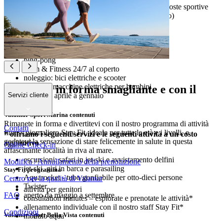
Valamar Sport Park – zona con molteplici proposte sportive
minigolf Terra Magica Adventure (a pagamento)
campi sportivi polifunzionali
basket, calcio e pallamano
beach volley
area giochi per bambini
ping-pong
Gym & Fitness 24/7 al coperto
noleggio: bici elettriche e scooter
noleggio macchine elettriche per bambini
Rimanete in forma smagliante e con il
Servizi cliente
aperto da aprile a gennaio
sorriso
Valamar Sport Marina contenuti
Rimanete in forma e divertitevi con il nostro programma di attività
Contatti
fitness giornaliero Stay Fit, ideale per tutte le età e i livelli, e
* offriamo i seguenti servizi e le seguenti attività a un costo
godetevi la sensazione di stare felicemente in salute in questa
aggiuntivo
Online Check-in
affascinante località in riva al mare.
escursioni: safari in jet-ski e avvistamento delfini
Modifica / Annullamento della prenotazione
jet-ski, giri in barca e parasailing
Stay Fit programma
Aquarocket - tubo gonfiabile per otto-dieci persone
Centro per la qualità di Valamar
Twister
attività per genitori
FAQ
aperto da maggio a settembre
consultation minutes – esplorate e prenotate le attività*
allenamento individuale con il nostro staff Stay Fit*
Condizioni
Valamar Sport Bella Vista contenuti
modulo aqua