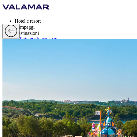
Hotel e resort
Campeggi
Destinazioni
Offerte per le vacanze
Valamar Rewards
Marchi
Di più
it, EUR