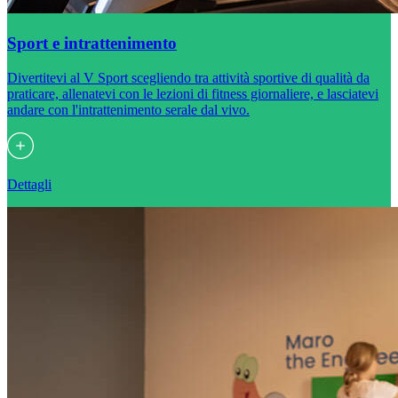
Sport e intrattenimento
Divertitevi al V Sport scegliendo tra attività sportive di qualità da
praticare, allenatevi con le lezioni di fitness giornaliere, e lasciatevi
andare con l'intrattenimento serale dal vivo.
Dettagli