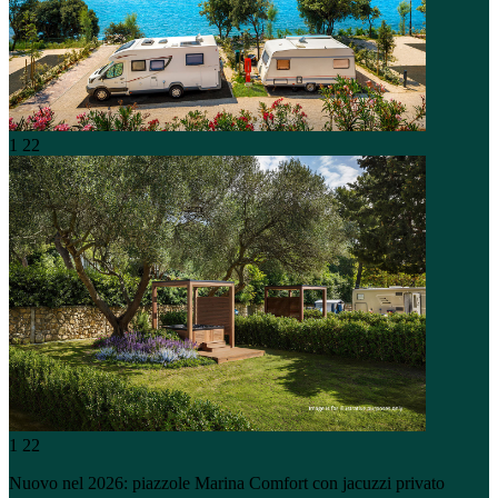
1
22
1
22
Nuovo nel 2026: piazzole Marina Comfort con jacuzzi privato