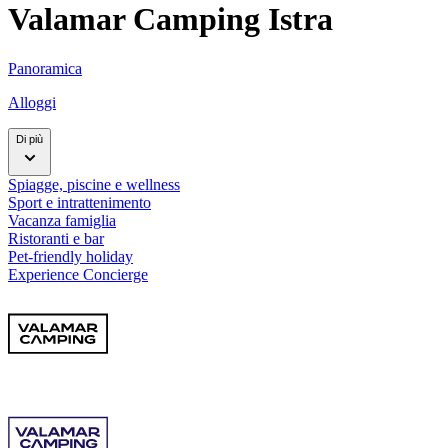
Valamar Camping Istra
Panoramica
Alloggi
Di più
Spiagge, piscine e wellness
Sport e intrattenimento
Vacanza famiglia
Ristoranti e bar
Pet-friendly holiday
Experience Concierge