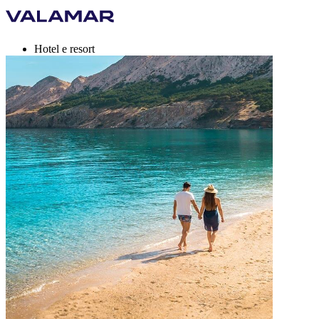
Hotel e resort
Campeggi
Destinazioni
Offerte per le vacanze
Valamar Rewards
Marchi
Di più
it, EUR