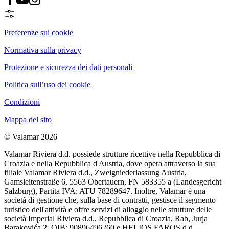
Preferenze sui cookie
Normativa sulla privacy
Protezione e sicurezza dei dati personali
Politica sull’uso dei cookie
Condizioni
Mappa del sito
© Valamar 2026
Valamar Riviera d.d. possiede strutture ricettive nella Repubblica di
Croazia e nella Repubblica d'Austria, dove opera attraverso la sua
filiale Valamar Riviera d.d., Zweigniederlassung Austria,
Gamsleitenstraße 6, 5563 Obertauern, FN 583355 a (Landesgericht
Salzburg), Partita IVA: ATU 78289647. Inoltre, Valamar è una
società di gestione che, sulla base di contratti, gestisce il segmento
turistico dell'attività e offre servizi di alloggio nelle strutture delle
società Imperial Riviera d.d., Repubblica di Croazia, Rab, Jurja
Barakovića 2, OIB: 90896496260 e HELIOS FAROS d.d.,