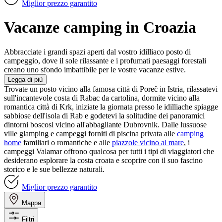
Miglior prezzo garantito
Vacanze camping in Croazia
Abbracciate i grandi spazi aperti dal vostro idilliaco posto di
campeggio, dove il sole rilassante e i profumati paesaggi forestali
creano uno sfondo imbattibile per le vostre vacanze estive.
Legga di più
Trovate un posto vicino alla famosa città di Poreč in Istria, rilassatevi
sull'incantevole costa di Rabac da cartolina, dormite vicino alla
romantica città di Krk, iniziate la giornata presso le idilliache spiagge
sabbiose dell'isola di Rab e godetevi la solitudine dei panoramici
dintorni boscosi vicino all'abbagliante Dubrovnik. Dalle lussuose
ville glamping e campeggi forniti di piscina privata alle
camping
home
familiari o romantiche e alle
piazzole vicino al mare
, i
campeggi Valamar offrono qualcosa per tutti i tipi di viaggiatori che
desiderano esplorare la costa croata e scoprire con il suo fascino
storico e le sue bellezze naturali.
Miglior prezzo garantito
Mappa
Filtri