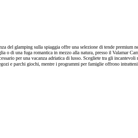
nza del glamping sulla spiaggia offre una selezione di tende premium nei 
amiglia o di una fuga romantica in mezzo alla natura, presso il Valamar 
ssario per una vacanza adriatica di lusso. Scegliete tra gli incantevoli ris
gozi e parchi giochi, mentre i programmi per famiglie offrono intratteni