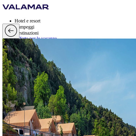
Hotel e resort
Campeggi
Destinazioni
Offerte per le vacanze
Valamar Rewards
Marchi
Di più
it, EUR