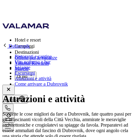
Hotel e resort
Dubrovnik
Campeggi
Destinazioni
Ristoranti e cantine
Offerte per le vacanze
Vita notturna e bar
Valamar Rewards
Spiagge
Marchi
Escursioni
Di più
Attrazioni e attività
Come arrivare a Dubrovnik
Attrazioni e attività
it, EUR
Scoprite le cose migliori da fare a Dubrovnik, fate quattro passi per
gli affascinanti vicoli della Città Vecchia, ammirate le meraviglie
architettoniche e crogiolatevi su spiagge da favola. Preparatevi ad
essere ammaliati dal fascino di Dubrovnik, dove ogni angolo cela
una storia che attende solo di essere rivelata.