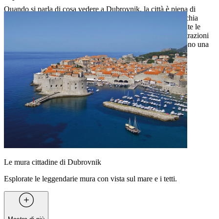
Quando si parla di cosa vedere a Dubrovnik, la città è piena di
luoghi che danno vita alla storia. Passeggiate nella città vecchia
patrimonio UNESCO, ammirate le chiese barocche, esplorate le
vivaci piazze o salite sulle famose mura cittadine. Queste attrazioni
racchiudono il fascino senza tempo di Dubrovnik e la rendono una
delle destinazioni più straordinarie dell’Adriatico.
Le mura cittadine di Dubrovnik
Esplorate le leggendarie mura con vista sul mare e i tetti.