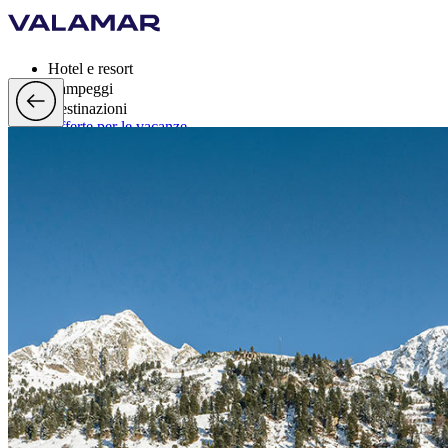
Hotel e resort
Campeggi
Destinazioni
Offerte per le vacanze
Valamar Rewards
Marchi
Di più
it, EUR