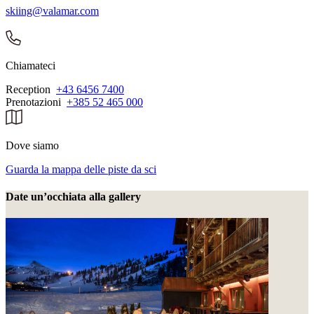
skiing@valamar.com
Chiamateci
Reception
+43 6456 7400
Prenotazioni
+385 52 465 000
Dove siamo
Guarda la mappa delle piste da sci
Date un’occhiata alla gallery