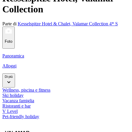
Collection
Parte di
Kesselspitze Hotel & Chalet, Valamar Collection 4* S
Foto
Panoramica
Alloggi
Di più
Wellness, piscina e fitness
Ski holiday
Vacanza famiglia
Ristoranti e bar
V Level
Pet-friendly holiday