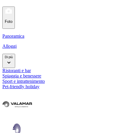
Foto
Panoramica
Alloggi
Di più
Ristoranti e bar
Spiaggia e benessere
Sport e intrattenimento
Pet-friendly holiday