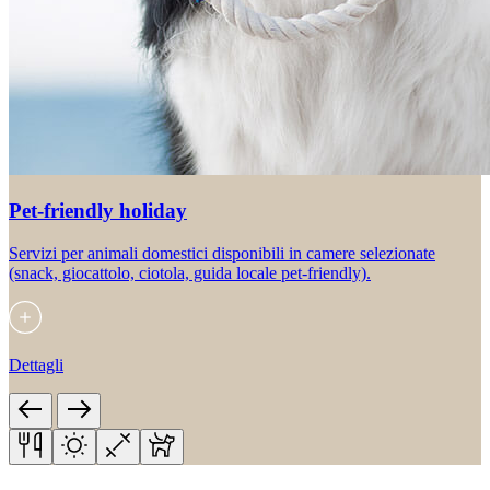
Pet-friendly holiday
Servizi per animali domestici disponibili in camere selezionate
(snack, giocattolo, ciotola, guida locale pet-friendly).
Dettagli