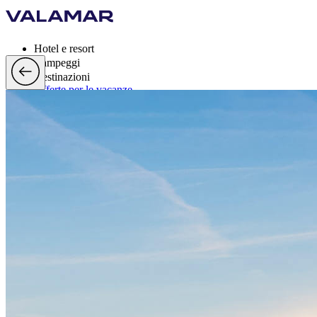
Hotel e resort
Campeggi
Destinazioni
Offerte per le vacanze
Valamar Rewards
Marchi
Di più
it, EUR