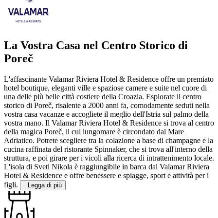
La Vostra Casa nel Centro Storico di
Poreč
L'affascinante Valamar Riviera Hotel & Residence offre un premiato
hotel boutique, eleganti ville e spaziose camere e suite nel cuore di
una delle più belle città costiere della Croazia. Esplorate il centro
storico di Poreč, risalente a 2000 anni fa, comodamente seduti nella
vostra casa vacanze e accogliete il meglio dell'Istria sul palmo della
vostra mano.
Il Valamar Riviera Hotel & Residence si trova al centro
della magica Poreč, il cui lungomare è circondato dal Mare
Adriatico. Potrete scegliere tra la colazione a base di champagne e la
cucina raffinata del ristorante Spinnaker, che si trova all'interno della
struttura, e poi girare per i vicoli alla ricerca di intrattenimento locale.
L'isola di Sveti Nikola è raggiungibile in barca dal Valamar Riviera
Hotel & Residence e offre benessere e spiagge, sport e attività per i
figli.
Legga di più