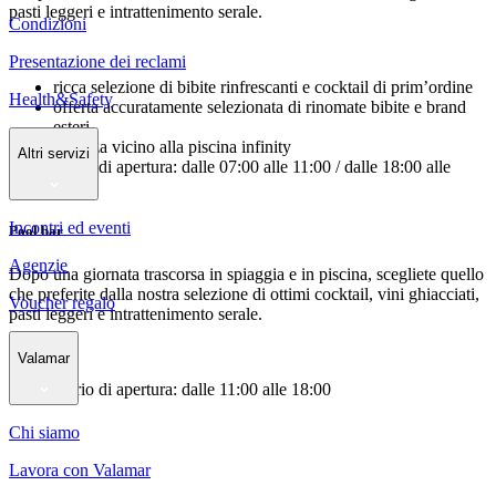
pasti leggeri e intrattenimento serale.
Condizioni
Presentazione dei reclami
ricca selezione di bibite rinfrescanti e cocktail di prim’ordine
Health&Safety
offerta accuratamente selezionata di rinomate bibite e brand
esteri
terrazza vicino alla piscina infinity
Altri servizi
orario di apertura: dalle 07:00 alle 11:00 / dalle 18:00 alle
23:00
Incontri ed eventi
Pool bar
Agenzie
Dopo una giornata trascorsa in spiaggia e in piscina, scegliete quello
che preferite dalla nostra selezione di ottimi cocktail, vini ghiacciati,
Voucher regalo
pasti leggeri e intrattenimento serale.
Valamar
orario di apertura: dalle 11:00 alle 18:00
Chi siamo
Lavora con Valamar