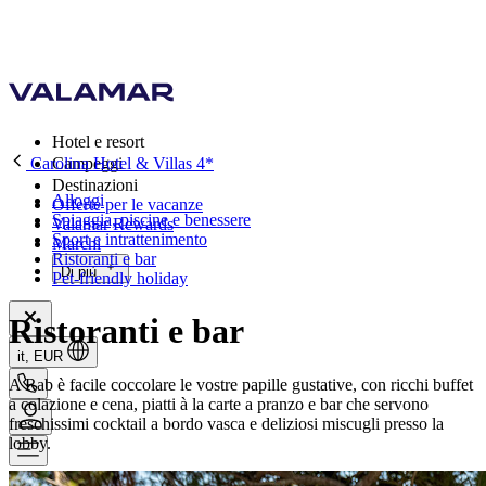
Hotel e resort
Carolina Hotel & Villas 4*
Campeggi
Destinazioni
Alloggi
Offerte per le vacanze
Spiaggia, piscine e benessere
Valamar Rewards
Sport e intrattenimento
Marchi
Ristoranti e bar
Di più
Pet-friendly holiday
Ristoranti e bar
it, EUR
A Rab è facile coccolare le vostre papille gustative, con ricchi buffet
a colazione e cena, piatti à la carte a pranzo e bar che servono
freschissimi cocktail a bordo vasca e deliziosi miscugli presso la
lobby.