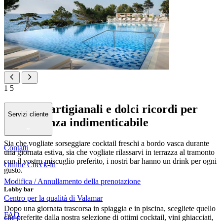
1
5
Cocktail artigianali e dolci ricordi per
Servizi cliente
una vacanza indimenticabile
Sia che vogliate sorseggiare cocktail freschi a bordo vasca durante
Contatti
una giornata estiva, sia che vogliate rilassarvi in terrazza al tramonto
con il vostro miscuglio preferito, i nostri bar hanno un drink per ogni
Online Check-in
gusto.
Modifica / Annullamento della prenotazione
Lobby bar
Centro per la qualità di Valamar
Dopo una giornata trascorsa in spiaggia e in piscina, scegliete quello
FAQ
che preferite dalla nostra selezione di ottimi cocktail, vini ghiacciati,