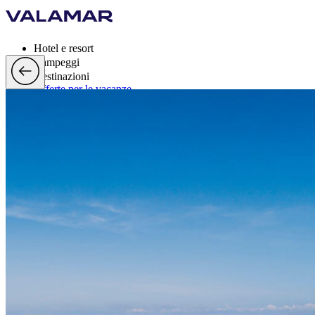
Hotel e resort
Campeggi
Destinazioni
Offerte per le vacanze
Valamar Rewards
Marchi
Di più
it, EUR