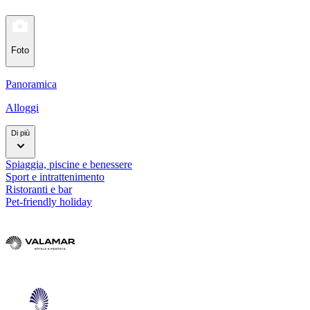
Foto
Panoramica
Alloggi
Di più
Spiaggia, piscine e benessere
Sport e intrattenimento
Ristoranti e bar
Pet-friendly holiday