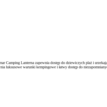
ar Camping Lanterna zapewnia dostęp do dziewiczych plaż i urzekają
wnia luksusowe warunki kempingowe i łatwy dostęp do niezapomnianyc