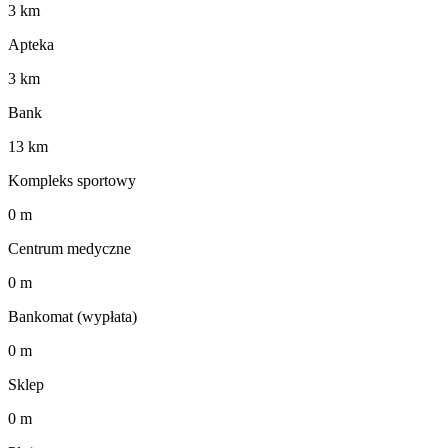
3 km
Apteka
3 km
Bank
13 km
Kompleks sportowy
0 m
Centrum medyczne
0 m
Bankomat (wypłata)
0 m
Sklep
0 m