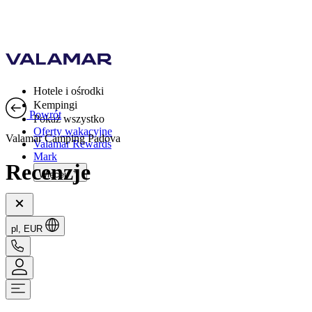
Hotele i ośrodki
Kempingi
Powrót
Pokaż wszystko
Oferty wakacyjne
Valamar Camping Padova
Valamar Rewards
Mark
Recenzje
Więcej
pl, EUR