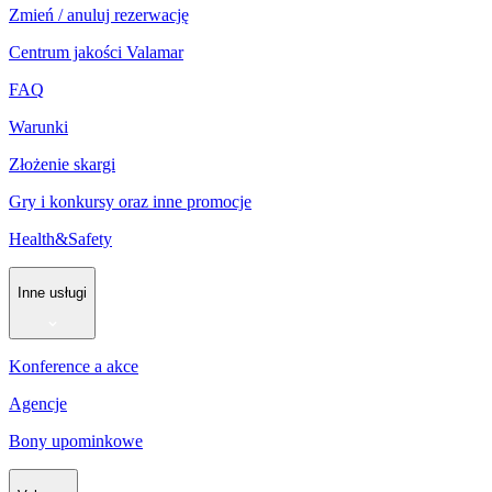
Zmień / anuluj rezerwację
Centrum jakości Valamar
FAQ
Warunki
Złożenie skargi
Gry i konkursy oraz inne promocje
Health&Safety
Inne usługi
Konference a akce
Agencje
Bony upominkowe