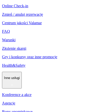
Online Check-in
Zmień / anuluj rezerwację
Centrum jakości Valamar
FAQ
Warunki
Złożenie skargi
Gry i konkursy oraz inne promocje
Health&Safety
Inne usługi
Konference a akce
Agencje
Bony upominkowe