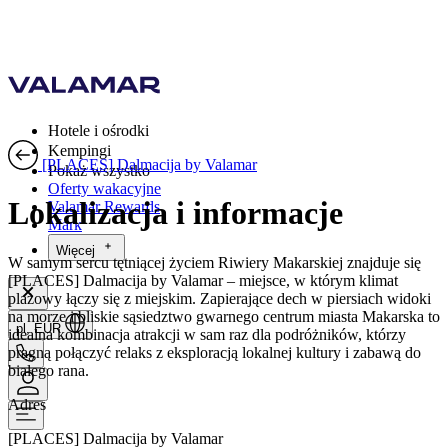
Hotele i ośrodki
Kempingi
[PLACES] Dalmacija by Valamar
Pokaż wszystko
Oferty wakacyjne
Lokalizacja i informacje
Valamar Rewards
Mark
Więcej
W samym sercu tętniącej życiem Riwiery Makarskiej znajduje się
[PLACES] Dalmacija by Valamar – miejsce, w którym klimat
plażowy łączy się z miejskim. Zapierające dech w piersiach widoki
na morze i bliskie sąsiedztwo gwarnego centrum miasta Makarska to
pl, EUR
idealna kombinacja atrakcji w sam raz dla podróżników, którzy
pragną połączyć relaks z eksploracją lokalnej kultury i zabawą do
białego rana.
Adres
[PLACES] Dalmacija by Valamar