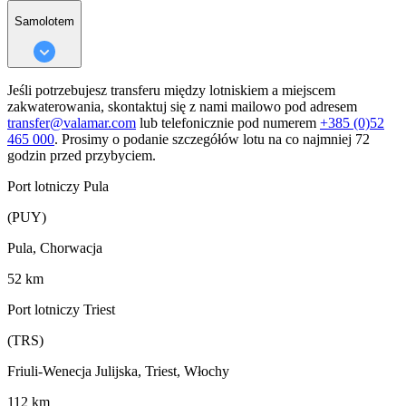
Samolotem
Jeśli potrzebujesz transferu między lotniskiem a miejscem
zakwaterowania, skontaktuj się z nami mailowo pod adresem
transfer@valamar.com
lub telefonicznie pod numerem
+385 (0)52
465 000
. Prosimy o podanie szczegółów lotu na co najmniej 72
godzin przed przybyciem.
Port lotniczy Pula
(PUY)
Pula, Chorwacja
52 km
Port lotniczy Triest
(TRS)
Friuli-Wenecja Julijska, Triest, Włochy
112 km