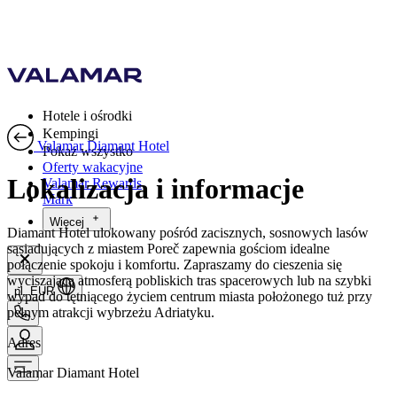
Hotele i ośrodki
Kempingi
Valamar Diamant Hotel
Pokaż wszystko
Oferty wakacyjne
Lokalizacja i informacje
Valamar Rewards
Mark
Więcej
Diamant Hotel ulokowany pośród zacisznych, sosnowych lasów
sąsiadujących z miastem Poreč zapewnia gościom idealne
połączenie spokoju i komfortu. Zapraszamy do cieszenia się
wyciszającą atmosferą pobliskich tras spacerowych lub na szybki
pl, EUR
wypad do tętniącego życiem centrum miasta położonego tuż przy
pełnym atrakcji wybrzeżu Adriatyku.
Adres
Valamar Diamant Hotel