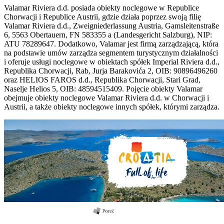
Valamar Riviera d.d. posiada obiekty noclegowe w Republice
Chorwacji i Republice Austrii, gdzie działa poprzez swoją filię
Valamar Riviera d.d., Zweigniederlassung Austria, Gamsleitenstraße
6, 5563 Obertauern, FN 583355 a (Landesgericht Salzburg), NIP:
ATU 78289647. Dodatkowo, Valamar jest firmą zarządzającą, która
na podstawie umów zarządza segmentem turystycznym działalności
i oferuje usługi noclegowe w obiektach spółek Imperial Riviera d.d.,
Republika Chorwacji, Rab, Jurja Barakovića 2, OIB: 90896496260
oraz HELIOS FAROS d.d., Republika Chorwacji, Stari Grad,
Naselje Helios 5, OIB: 48594515409. Pojęcie obiekty Valamar
obejmuje obiekty noclegowe Valamar Riviera d.d. w Chorwacji i
Austrii, a także obiekty noclegowe innych spółek, którymi zarządza.