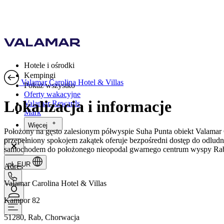
Hotele i ośrodki
Kempingi
Valamar Carolina Hotel & Villas
Pokaż wszystko
Oferty wakacyjne
Lokalizacja i informacje
Valamar Rewards
Mark
Więcej
Położony na gęsto zalesionym półwyspie Suha Punta obiekt Valamar C
przepełniony spokojem zakątek oferuje bezpośredni dostęp do odludn
samochodem do położonego nieopodal gwarnego centrum wyspy Ra
pl, EUR
Adres
Valamar Carolina Hotel & Villas
Kampor 82
51280, Rab, Chorwacja