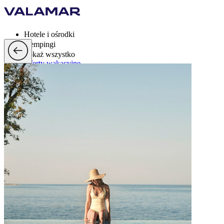
Hotele i ośrodki
Kempingi
Pokaż wszystko
Oferty wakacyjne
Valamar Rewards
Mark
Więcej
pl, EUR