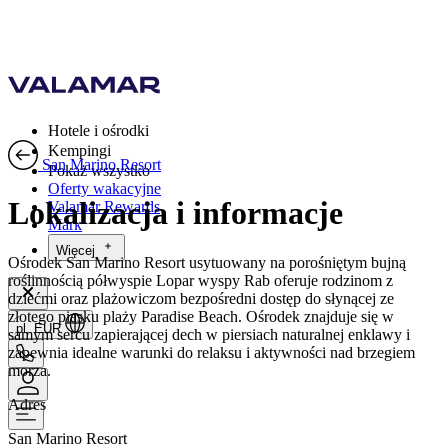
Hotele i ośrodki
Kempingi
San Marino Resort
Pokaż wszystko
Oferty wakacyjne
Lokalizacja i informacje
Valamar Rewards
Mark
Więcej
Ośrodek San Marino Resort usytuowany na porośniętym bujną
roślinnością półwyspie Lopar wyspy Rab oferuje rodzinom z
dziećmi oraz plażowiczom bezpośredni dostęp do słynącej ze
złotego piasku plaży Paradise Beach. Ośrodek znajduje się w
pl, EUR
samym sercu zapierającej dech w piersiach naturalnej enklawy i
zapewnia idealne warunki do relaksu i aktywności nad brzegiem
morza.
Adres
San Marino Resort