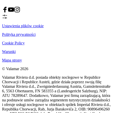
Ustawienia plików cookie
Polityka prywatności
Cookie Policy
Warunki
Mapa strony
© Valamar 2026
Valamar Riviera d.d. posiada obiekty noclegowe w Republice
Chorwacji i Republice Austrii, gdzie działa poprzez swoją filię
Valamar Riviera d.d., Zweigniederlassung Austria, Gamsleitenstraße
6, 5563 Obertauern, FN 583355 a (Landesgericht Salzburg), NIP:
ATU 78289647. Dodatkowo, Valamar jest firmą zarządzającą, która
na podstawie umów zarządza segmentem turystycznym działalności
i oferuje usługi noclegowe w obiektach spółek Imperial Riviera d.d.,
Republika Chorwacji, Rab, Jurja Barakovića 2, OIB: 90896496260