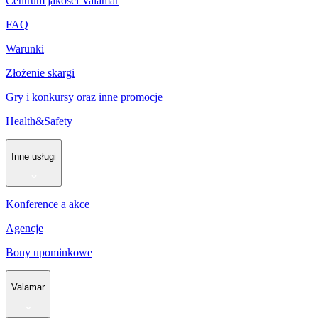
Centrum jakości Valamar
FAQ
Warunki
Złożenie skargi
Gry i konkursy oraz inne promocje
Health&Safety
Inne usługi
Konference a akce
Agencje
Bony upominkowe
Valamar