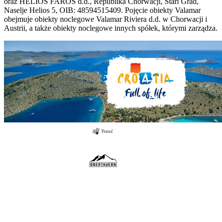
oraz HELIOS FAROS d.d., Republika Chorwacji, Stari Grad,
Naselje Helios 5, OIB: 48594515409. Pojęcie obiekty Valamar
obejmuje obiekty noclegowe Valamar Riviera d.d. w Chorwacji i
Austrii, a także obiekty noclegowe innych spółek, którymi zarządza.