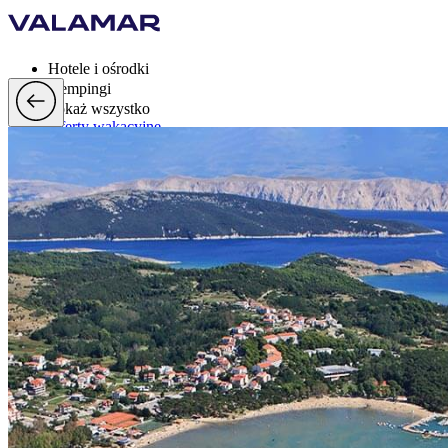
Hotele i ośrodki
Kempingi
Pokaż wszystko
Oferty wakacyjne
Valamar Rewards
Mark
Więcej
pl, EUR