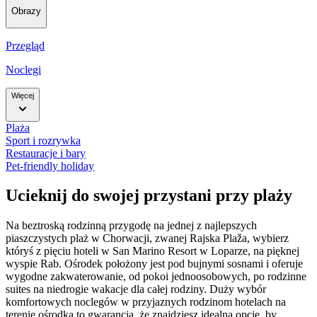
Obrazy
Przegląd
Noclegi
Więcej
Plaża
Sport i rozrywka
Restauracje i bary
Pet-friendly holiday
Ucieknij do swojej przystani przy plaży
Na beztroską rodzinną przygodę na jednej z najlepszych
piaszczystych plaż w Chorwacji, zwanej Rajska Plaža, wybierz
któryś z pięciu hoteli w San Marino Resort w Loparze, na pięknej
wyspie Rab. Ośrodek położony jest pod bujnymi sosnami i oferuje
wygodne zakwaterowanie, od pokoi jednoosobowych, po rodzinne
suites na niedrogie wakacje dla całej rodziny.
Duży wybór
komfortowych noclegów w przyjaznych rodzinom hotelach na
terenie ośrodka to gwarancja, że znajdziesz idealną opcję, by