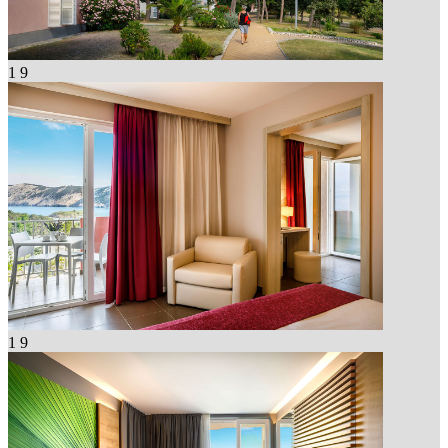
1
9
1
9