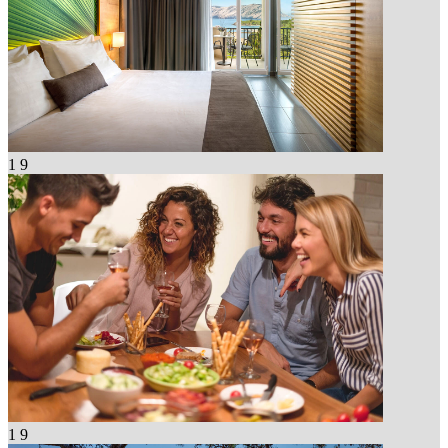
1
9
1
9