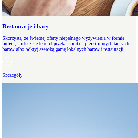
Restauracje i bary
Skorzystaj ze świetnej oferty niepełnego wyżywienia w formie
bufetu, naciesz się letnimi przekąskami na przestronnych tarasach
barów albo odkryj szeroką gamę lokalnych barów i restauracji.
Szczegóły