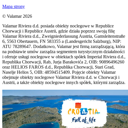
Mapa strony
© Valamar 2026
Valamar Riviera d.d. posiada obiekty noclegowe w Republice
Chorwacji i Republice Austrii, gdzie działa poprzez swoją filię
Valamar Riviera d.d., Zweigniederlassung Austria, Gamsleitenstraße
6, 5563 Obertauern, FN 583355 a (Landesgericht Salzburg), NIP:
ATU 78289647. Dodatkowo, Valamar jest firmą zarządzającą, która
na podstawie umów zarządza segmentem turystycznym działalności
i oferuje usługi noclegowe w obiektach spółek Imperial Riviera d.d.,
Republika Chorwacji, Rab, Jurja Barakovića 2, OIB: 90896496260
oraz HELIOS FAROS d.d., Republika Chorwacji, Stari Grad,
Naselje Helios 5, OIB: 48594515409. Pojęcie obiekty Valamar
obejmuje obiekty noclegowe Valamar Riviera d.d. w Chorwacji i
Austrii, a także obiekty noclegowe innych spółek, którymi zarządza.