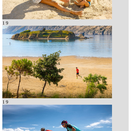
1
9
1
9