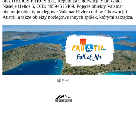
oraz HELIOS FAROS d.d., Republika Chorwacji, Stari Grad,
Naselje Helios 5, OIB: 48594515409. Pojęcie obiekty Valamar
obejmuje obiekty noclegowe Valamar Riviera d.d. w Chorwacji i
Austrii, a także obiekty noclegowe innych spółek, którymi zarządza.