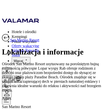
Hotele i ośrodki
Kempingi
San Marino Resort
Pokaż wszystko
Oferty wakacyjne
Lokalizacja i informacje
Valamar Rewards
Mark
Więcej
Ośrodek San Marino Resort usytuowany na porośniętym bujną
roślinnością półwyspie Lopar wyspy Rab oferuje rodzinom z
dziećmi oraz plażowiczom bezpośredni dostęp do słynącej ze
złotego piasku plaży Paradise Beach. Ośrodek znajduje się w
pl, EUR
samym sercu zapierającej dech w piersiach naturalnej enklawy i
zapewnia idealne warunki do relaksu i aktywności nad brzegiem
morza.
Adres
San Marino Resort