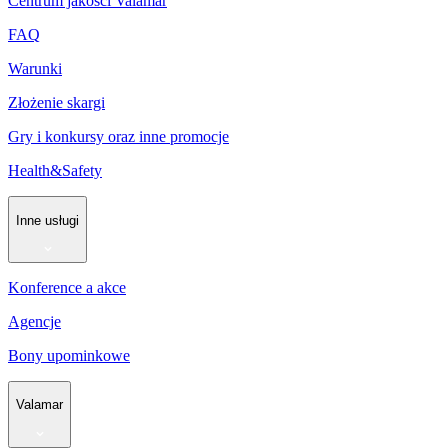
Centrum jakości Valamar
FAQ
Warunki
Złożenie skargi
Gry i konkursy oraz inne promocje
Health&Safety
Inne usługi
Konference a akce
Agencje
Bony upominkowe
Valamar