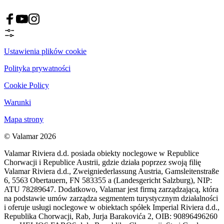
Ustawienia plików cookie
Polityka prywatności
Cookie Policy
Warunki
Mapa strony
© Valamar 2026
Valamar Riviera d.d. posiada obiekty noclegowe w Republice
Chorwacji i Republice Austrii, gdzie działa poprzez swoją filię
Valamar Riviera d.d., Zweigniederlassung Austria, Gamsleitenstraße
6, 5563 Obertauern, FN 583355 a (Landesgericht Salzburg), NIP:
ATU 78289647. Dodatkowo, Valamar jest firmą zarządzającą, która
na podstawie umów zarządza segmentem turystycznym działalności
i oferuje usługi noclegowe w obiektach spółek Imperial Riviera d.d.,
Republika Chorwacji, Rab, Jurja Barakovića 2, OIB: 90896496260