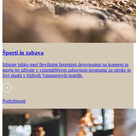
Športi in zabava
Izbirate lahko med številnimi športnimi dejavnostmi na kopnem in
morju ter uživate v vznemirljivem zabavnem programu za otroke in
živi glasbi v bližnjih Valamarjevih hotelih.
Podrobnosti