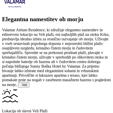
Elegantna namestitev ob morju
Valamar Atrium Residence, ki združuje elegantno namestitev in
edinstveno lokacijo na Veli plaži, eni najboljših plaž na otoku Krku,
predstavlja idealno izbira za resnično razvajanje ob morju. Uživajte
v vseh sestavinah popolnega dopusta v neposredni bližini plaže:
osupljivem razgledu, kristalno čistem morju in čudovitem
sprehajališču.
Sprostite se na prekrasni prodnati plaži, plavajte v
kristalno čistem morju, uživajte v sprehodih po slikovitem otoku in
si napolnite baterije ob bazenu ali v čudovitem centru dobrega
počutja bližnjega Sunny Baška Hotel by Valamar. Za prijetno
bivanje lahko izbirate med elegantnimi sobami in vrhunskimi
apartmaji. Privoščite si luksuzen apartma s teraso, kjer lahko
pomakate prste na nogah v zasebnem masažnem bazenu s pogledom
na morje.
Več
Lokacija ob slavni Veli Plaži