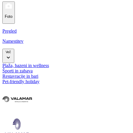
Foto
Pregled
Namestitev
Več
Plaža, bazeni in wellness
Športi in zabava
Restavracije in bari
Pet-friendly holiday