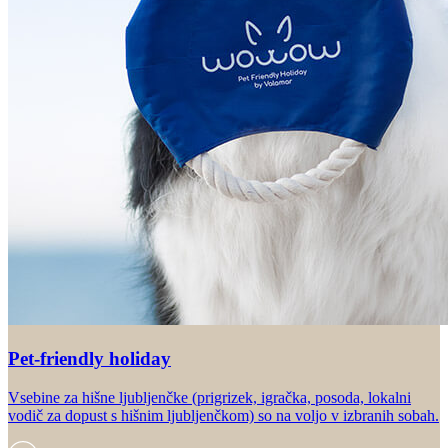
Pet-friendly holiday
Vsebine za hišne ljubljenčke (prigrizek, igračka, posoda, lokalni
vodič za dopust s hišnim ljubljenčkom) so na voljo v izbranih sobah.