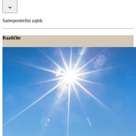
Samopostrežni zajtrk
Raziščite