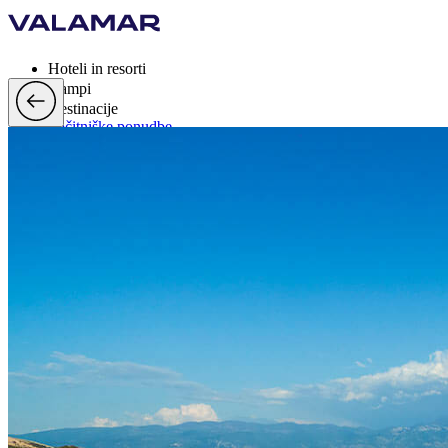
Hoteli in resorti
Kampi
Destinacije
Počitniške ponudbe
Valamar Rewards
Blagovne znamke
Več
si, EUR