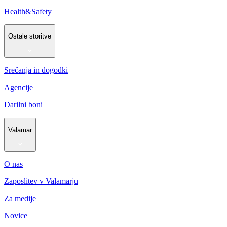
Health&Safety
Ostale storitve
Srečanja in dogodki
Agencije
Darilni boni
Valamar
O nas
Zaposlitev v Valamarju
Za medije
Novice