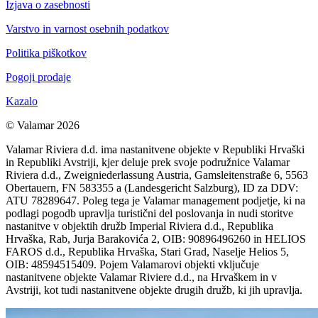
Izjava o zasebnosti
Varstvo in varnost osebnih podatkov
Politika piškotkov
Pogoji prodaje
Kazalo
© Valamar 2026
Valamar Riviera d.d. ima nastanitvene objekte v Republiki Hrvaški
in Republiki Avstriji, kjer deluje prek svoje podružnice Valamar
Riviera d.d., Zweigniederlassung Austria, Gamsleitenstraße 6, 5563
Obertauern, FN 583355 a (Landesgericht Salzburg), ID za DDV:
ATU 78289647. Poleg tega je Valamar management podjetje, ki na
podlagi pogodb upravlja turistični del poslovanja in nudi storitve
nastanitve v objektih družb Imperial Riviera d.d., Republika
Hrvaška, Rab, Jurja Barakovića 2, OIB: 90896496260 in HELIOS
FAROS d.d., Republika Hrvaška, Stari Grad, Naselje Helios 5,
OIB: 48594515409. Pojem Valamarovi objekti vključuje
nastanitvene objekte Valamar Riviere d.d., na Hrvaškem in v
Avstriji, kot tudi nastanitvene objekte drugih družb, ki jih upravlja.