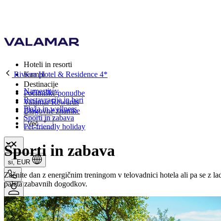
Hoteli in resorti
Riviera Hotel & Residence 4*
Kampi
Destinacije
Namestitev
Počitniške ponudbe
Restavracije in bari
Valamar Rewards
Plaža in wellness
Blagovne znamke
Športi in zabava
Več
Pet-friendly holiday
Športi in zabava
si, EUR
Začnite dan z energičnim treningom v telovadnici hotela ali pa se z la
paleta zabavnih dogodkov.