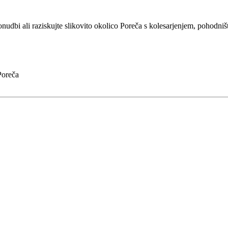
ponudbi ali raziskujte slikovito okolico Poreča s kolesarjenjem, pohodniš
 Poreča