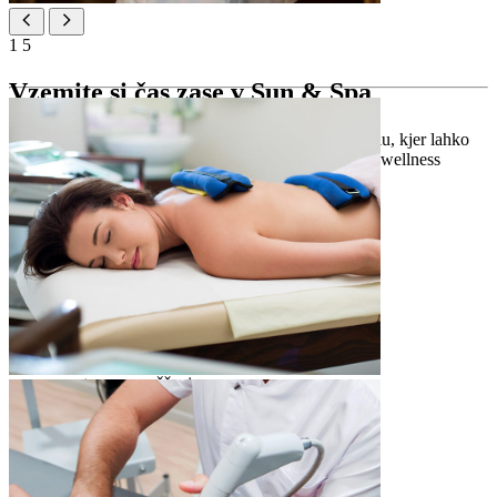
1
5
Vzemite si čas zase v Sun & Spa
Privoščite si dan razvajanja v Valamar Diamant Hotelu, kjer lahko
uživate v sredozemskih spa tretmajih in pomirjujočih wellness
storitvah.
Območje spa
*proti doplačilu
parna kopel, infrardeča savna
bio savna in finska kristalna savna
sod in mali bazen s hladno vodo
masažni bazen
prostor za sproščanje
ledena fontana in različne vrste tušev
prostor za sončenje na prostem
ogrevane klopi
Fitness center