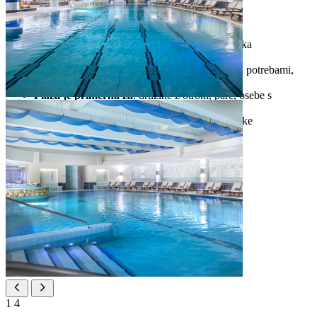
Lokacija
: 200 m od hotel
Vrsta plaže
: prodnata/skalnata/travnata/betonska
Dolžina plaže
: 500 m
Vhod v morje
: prilagojen osebam s posebnimi potrebami,
prod, skale
Plaža je primerna za
: družine z otroki, pare, osebe s
posebnimi potrebami
Hišni ljubljenčki
: urejen del za hišne ljubljenčke
1
4