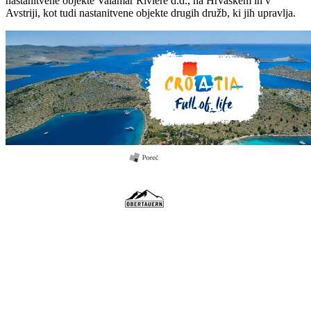
nastanitvene objekte Valamar Riviere d.d., na Hrvaškem in v
Avstriji, kot tudi nastanitvene objekte drugih družb, ki jih upravlja.