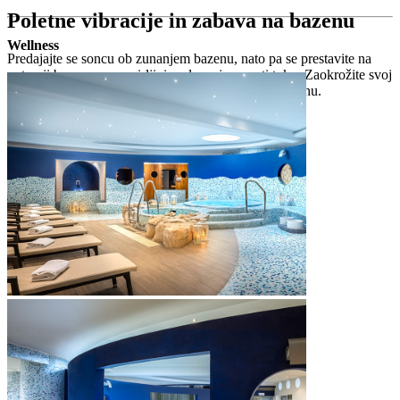
Poletne vibracije in zabava na bazenu
Wellness
Predajajte se soncu ob zunanjem bazenu, nato pa se prestavite na
notranji bazen z vznemirljivim plavanjem proti toku. Zaokrožite svoj
popoln poletni dan z osvežilno pijačo v baru ob bazenu.
Zunanji bazen
2
bazen s sladko vodo (450 m
)
globina bazena: 60–140 cm
vodni efekt: slap
ležalniki in senčniki
otroški bazen
bar na bazenu
Notranji bazen v bližnjem Valamar Diamant Hotel
*proti doplačilu
bazen z ogrevano sladko vodo (20 x 12.5 m)
globina bazena: 80–120 cm
efekt plavanja proti toku, gejzirji in slapovi
bazen za otroke z brizgalkami in gejzirji