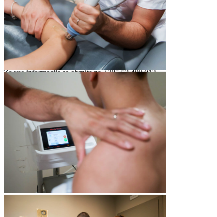
*proti doplačilu
večnamenski prostor za vadbo
naprave za kardio treninge in vaje za moč
Delovni čas: ponedeljek – nedelja: 07:00 - 21:00
Za vse informacije se obrnite na +385 52 400 012