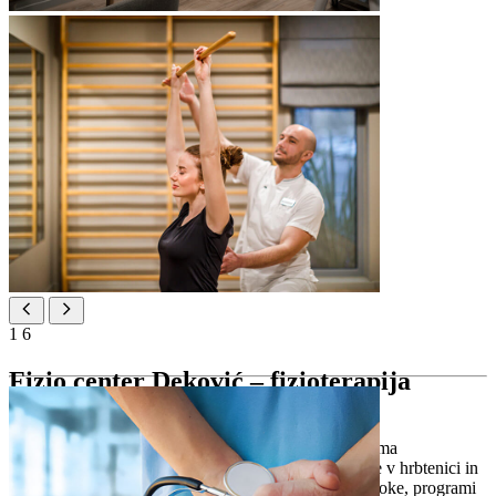
1
6
Fizio center Deković – fizioterapija
fizioterapevtski pregled in ocena
ultrazvočna preiskava mišično-skeletnega sistema
fizioterapevtski programi: programi za bolečine v hrbtenici in
sklepih, programi za športnike, programi za otroke, programi