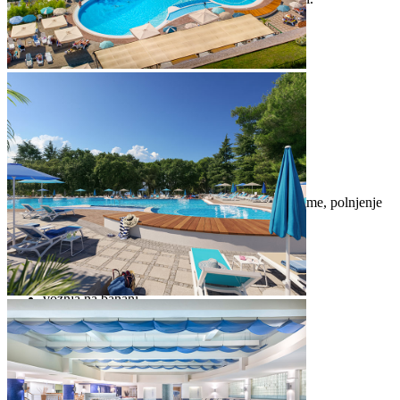
Vsebine na plaži:
naravna senca − borovci
ležalniki in senčniki (ob doplačilu)
tuši
kabine za preoblačenje
Valamar Sport center (proti doplačilu)
igrišče za odbojko na plaži
peskovnik in igrišče za otroke
potapljaški center (šola potapljanja, najem opreme, polnjenje
bomb)
čoln/ladja za izlete
minigolf
namizni tenis
najem pedalina, sandolina, kanujev
vožnja na banani
gliser z vzgonskim padalom
privez
napihljiv vodni park
beach bar
restavracija