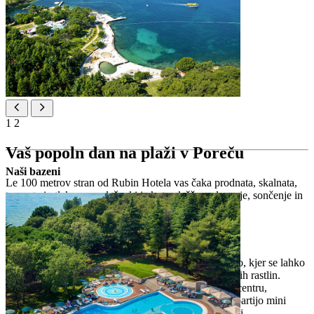
1
2
Vaš popoln dan na plaži v Poreču
Naši bazeni
Le 100 metrov stran od Rubin Hotela vas čaka prodnata, skalnata,
travnata in tlakovana plaža, ki je kot nalašč za plavanje, sončenje in
celodnevno zabavo na soncu.
Plaža Brulo
Le 100 metrov stran od Rubin Hotela leži plaža Brulo, kjer se lahko
kopate in poležavate v senci borovcev in sredozemskih rastlin.
Izberite iz ponudbe vodnih športov v Valamar Sport centru,
zabavajte se v napihljivem vodnem parku, odigrajte partijo mini
golfa ali se okrepčajte v restavracijah in barih v bližini.