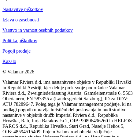
Nastavitve piškotkov
Izjava o zasebnosti
Varstvo in varnost osebnih podatkov
Politika piškotkov
Pogoji prodaje
Kazalo
© Valamar 2026
Valamar Riviera d.d. ima nastanitvene objekte v Republiki Hrvaški
in Republiki Avstriji, kjer deluje prek svoje podružnice Valamar
Riviera d.d., Zweigniederlassung Austria, Gamsleitenstraße 6, 5563
Obertauern, FN 583355 a (Landesgericht Salzburg), ID za DDV:
ATU 78289647. Poleg tega je Valamar management podjetje, ki na
podlagi pogodb upravlja turistični del poslovanja in nudi storitve
nastanitve v objektih družb Imperial Riviera d.d., Republika
Hrvaška, Rab, Jurja Barakovića 2, OIB: 90896496260 in HELIOS
FAROS d.d., Republika Hrvaška, Stari Grad, Naselje Helios 5,
OIB: 48594515409. Pojem Valamarovi objekti vključuje