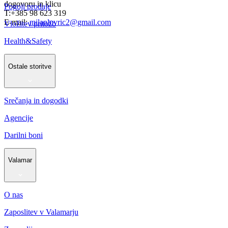
dogovoru in klicu
Pogoji prodaje
T:+385 98 623 319
E-mail:
milanlovric2@gmail.com
Vložitev pritožb
Health&Safety
Ostale storitve
Srečanja in dogodki
Agencije
Darilni boni
Valamar
O nas
Zaposlitev v Valamarju