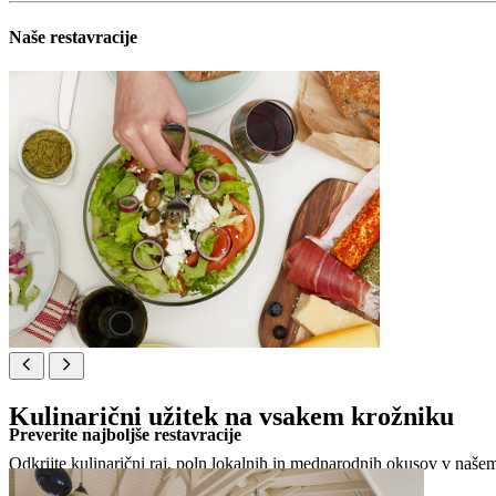
Naše restavracije
Kulinarični užitek na vsakem krožniku
Preverite najboljše restavracije
Odkrijte kulinarični raj, poln lokalnih in mednarodnih okusov v našem