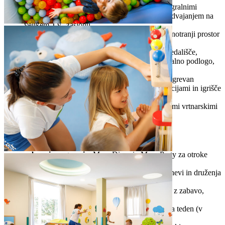
Game Lounge
– prostor za igre, opremljen z igralnimi
konzolami PS, Nintendo Switch in Xbox s predvajanjem na
velikem TV- zaslonu
Teen Hangout
– posebej zasnovan zunanji in notranji prostor
za najstnike
zabavne vsebine za vse generacije
– kino, gledališče,
družinska igralnica, soba Softplay z mehko igralno podlogo,
fitnes na prostem
družinske plaže in bazeni
– prodnate plaže, ogrevan
družinski bazen, otroški bazen z vodnimi atrakcijami in igrišče
s čofotalnikom
Maro Garden
– zasnovan za otroke z občasnimi vrtnarskimi
uricami
Družinski programi
zabavni programi
– Maro Disco in Maro Party za otroke
vsak večer
igre in programi
– družinski izleti, tematski dnevi in druženja
(vsaj trikrat na teden)
profesionalni programi za otroke
– vključno z zabavo,
plesnimi prireditvami in nastopi čarodejev
kino na prostem
– filmske projekcije enkrat na teden (v
sezoni)