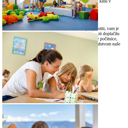
animirani in družinski filmi
– predvajajo se v kinu v
zaprtem prostoru
Posebne storitve za družine
storitev varstva otrok
- ko se starši želijo sprostiti, vam je
storitev na voljo ob predhodnem naročilu in proti doplačilu
Maro Concierge
- načrtujte popolne družinske počitnice,
zasnovane po lastnih željah pod strokovnim vodstvom naše
ekipe