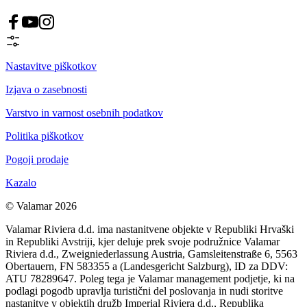
Nastavitve piškotkov
Izjava o zasebnosti
Varstvo in varnost osebnih podatkov
Politika piškotkov
Pogoji prodaje
Kazalo
© Valamar 2026
Valamar Riviera d.d. ima nastanitvene objekte v Republiki Hrvaški
in Republiki Avstriji, kjer deluje prek svoje podružnice Valamar
Riviera d.d., Zweigniederlassung Austria, Gamsleitenstraße 6, 5563
Obertauern, FN 583355 a (Landesgericht Salzburg), ID za DDV:
ATU 78289647. Poleg tega je Valamar management podjetje, ki na
podlagi pogodb upravlja turistični del poslovanja in nudi storitve
nastanitve v objektih družb Imperial Riviera d.d., Republika