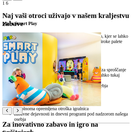
1
6
Naj vaši otroci uživajo v našem kraljestvu
zabave
Maro Smart Play
Preživite dan v naših vedno zabavnih igralnicah Maro, kjer se lahko
otroci do 12. leta starosti učijo skozi igro s pomočjo široke palete
zabavnih iger in ustvarjalnih dejavnosti.
Maro Baby Club (0–3)
popolnoma opremljena soba in zunanji prostor za sproščanje
popoln prostor za starše z majhnimi otroki, ki lahko tukaj
preživijo kakovosten čas
storitev varstva otrok pod nadzorom našega osebja
Maro Club (3–12)
popolnoma opremljena otroška igralnica
zabavne dejavnosti in dnevni programi pod nadzorom našega
osebja
Za inovativno zabavo in igro na