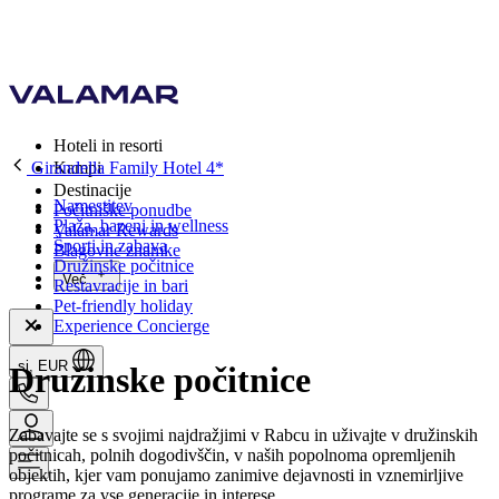
Hoteli in resorti
Girandella Family Hotel 4*
Kampi
Destinacije
Namestitev
Počitniške ponudbe
Plaža, bazeni in wellness
Valamar Rewards
Športi in zabava
Blagovne znamke
Družinske počitnice
Več
Restavracije in bari
Pet-friendly holiday
Experience Concierge
si, EUR
Družinske počitnice
Zabavajte se s svojimi najdražjimi v Rabcu in uživajte v družinskih
počitnicah, polnih dogodivščin, v naših popolnoma opremljenih
objektih, kjer vam ponujamo zanimive dejavnosti in vznemirljive
programe za vse generacije in interese.