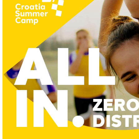
športne dejavnosti (turnirji v odbojki na mivki, namizni tenis,
badminton, kolesarski izleti)
večerna zabava: disco time, gaming turnirji in filmski večeri