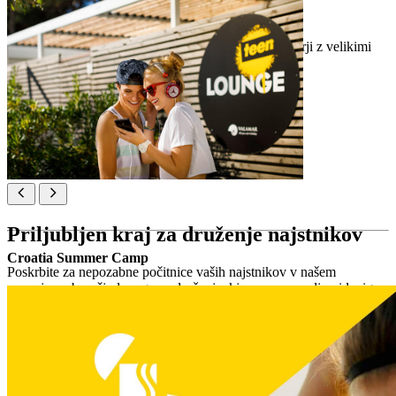
Posebnosti
gaming območje
– igralne konzole in televizorji z velikimi
zasloni
zabava
– igre in športni turnirji
Priljubljen kraj za druženje najstnikov
Croatia Summer Camp
Poskrbite za nepozabne počitnice vaših najstnikov v našem
zunanjem območju lounge za druženje, kjer so v ospredju videoigre,
športne dejavnosti in večerna zabava.
Posebnosti
Teen Hangout – območje lounge za druženje na prostem
območje zabave z video igrami