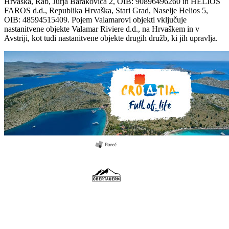
Hrvaška, Rab, Jurja Barakovića 2, OIB: 90896496260 in HELIOS
FAROS d.d., Republika Hrvaška, Stari Grad, Naselje Helios 5,
OIB: 48594515409. Pojem Valamarovi objekti vključuje
nastanitvene objekte Valamar Riviere d.d., na Hrvaškem in v
Avstriji, kot tudi nastanitvene objekte drugih družb, ki jih upravlja.