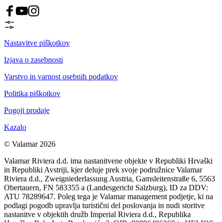
Nastavitve piškotkov
Izjava o zasebnosti
Varstvo in varnost osebnih podatkov
Politika piškotkov
Pogoji prodaje
Kazalo
© Valamar 2026
Valamar Riviera d.d. ima nastanitvene objekte v Republiki Hrvaški
in Republiki Avstriji, kjer deluje prek svoje podružnice Valamar
Riviera d.d., Zweigniederlassung Austria, Gamsleitenstraße 6, 5563
Obertauern, FN 583355 a (Landesgericht Salzburg), ID za DDV:
ATU 78289647. Poleg tega je Valamar management podjetje, ki na
podlagi pogodb upravlja turistični del poslovanja in nudi storitve
nastanitve v objektih družb Imperial Riviera d.d., Republika