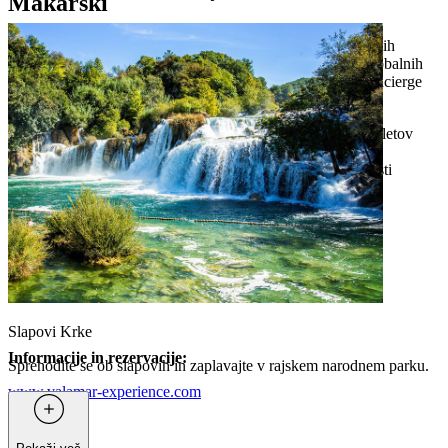
Makarski
Odkrijte najboljše, kar Makarska ponuja – od skrbno izbranih
lokalnih doživetij do ekskluzivnih enodnevnih izletov. Od obalnih
pobegov do kulturnih zakladov, naša ekipa Experience Concierge
vam bo pomagala poiskati in rezervirati najboljše iz regije.
ročno izbrana ponudba najbolje ocenjenih lokalnih izletov
strokovna priporočila prilagojena vašim interesom
pomoč pri organizaciji prevoza in rezervacij dejavnosti
nasveti domačinov, ki najbolje poznajo Makarsko
Stopite v stik z nami:
info@valamar-experience.com
Slapovi Krke
Informacije in rezervacije:
Sprehodite se ob slapovih in zaplavajte v rajskem narodnem parku.
www.valamar-experience.com