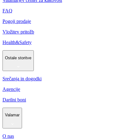
Valamarjev center za kakovost
FAQ
Pogoji prodaje
Vložitev pritožb
Health&Safety
Ostale storitve
Srečanja in dogodki
Agencije
Darilni boni
Valamar
O nas