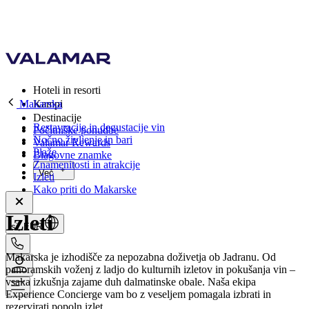
Hoteli in resorti
Makarska
Kampi
Destinacije
Restavracije in degustacije vin
Počitniške ponudbe
Nočno življenje in bari
Valamar Rewards
Plaže
Blagovne znamke
Znamenitosti in atrakcije
Več
Izleti
Kako priti do Makarske
Izleti
si, EUR
Makarska je izhodišče za nepozabna doživetja ob Jadranu. Od
panoramskih voženj z ladjo do kulturnih izletov in pokušanja vin –
vsaka izkušnja zajame duh dalmatinske obale. Naša ekipa
Experience Concierge vam bo z veseljem pomagala izbrati in
rezervirati popoln izlet.