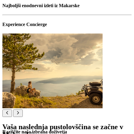
Najboljši enodnevni izleti iz Makarske
Experience Concierge
Vaša naslednja pustolovščina se začne v
Raziščite naša izbrana doživetja