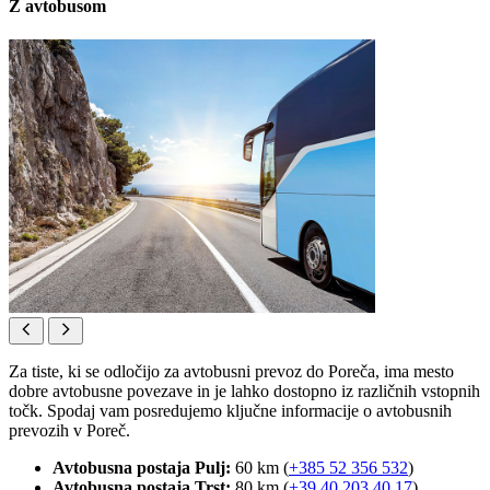
Z avtobusom
Za tiste, ki se odločijo za avtobusni prevoz do Poreča, ima mesto
dobre avtobusne povezave in je lahko dostopno iz različnih vstopnih
točk. Spodaj vam posredujemo ključne informacije o avtobusnih
prevozih v Poreč.
Avtobusna postaja Pulj:
60 km (
+385 52 356 532
)
Avtobusna postaja Trst:
80 km (
+39 40 203 40 17
)