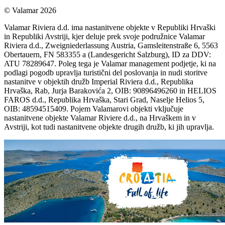
© Valamar 2026
Valamar Riviera d.d. ima nastanitvene objekte v Republiki Hrvaški
in Republiki Avstriji, kjer deluje prek svoje podružnice Valamar
Riviera d.d., Zweigniederlassung Austria, Gamsleitenstraße 6, 5563
Obertauern, FN 583355 a (Landesgericht Salzburg), ID za DDV:
ATU 78289647. Poleg tega je Valamar management podjetje, ki na
podlagi pogodb upravlja turistični del poslovanja in nudi storitve
nastanitve v objektih družb Imperial Riviera d.d., Republika
Hrvaška, Rab, Jurja Barakovića 2, OIB: 90896496260 in HELIOS
FAROS d.d., Republika Hrvaška, Stari Grad, Naselje Helios 5,
OIB: 48594515409. Pojem Valamarovi objekti vključuje
nastanitvene objekte Valamar Riviere d.d., na Hrvaškem in v
Avstriji, kot tudi nastanitvene objekte drugih družb, ki jih upravlja.