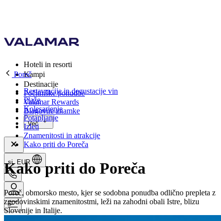
Hoteli in resorti
Poreč
Kampi
Destinacije
Restavracije in degustacije vin
Počitniške ponudbe
Plaže
Valamar Rewards
Kolesarjenje
Blagovne znamke
Potapljanje
Več
Izleti
Znamenitosti in atrakcije
Kako priti do Poreča
si, EUR
Kako priti do Poreča
Poreč, obmorsko mesto, kjer se sodobna ponudba odlično prepleta z
zgodovinskimi znamenitostmi, leži na zahodni obali Istre, blizu
Slovenije in Italije.