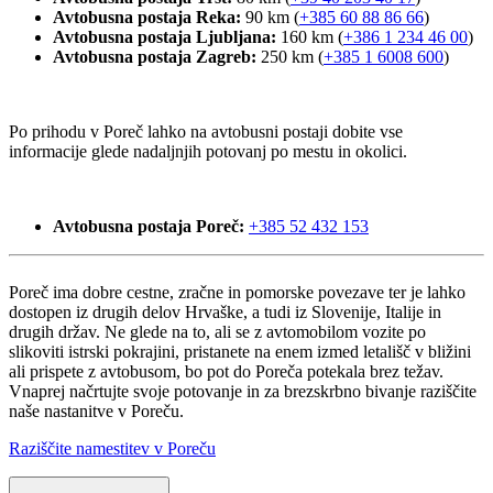
Avtobusna postaja Reka:
90 km (
+385 60 88 86 66
)
Avtobusna postaja Ljubljana:
160 km (
+386 1 234 46 00
)
Avtobusna postaja Zagreb:
250 km (
+385 1 6008 600
)
Po prihodu v Poreč lahko na avtobusni postaji dobite vse
informacije glede nadaljnjih potovanj po mestu in okolici.
Avtobusna postaja Poreč:
+385 52 432 153
Poreč ima dobre cestne, zračne in pomorske povezave ter je lahko
dostopen iz drugih delov Hrvaške, a tudi iz Slovenije, Italije in
drugih držav. Ne glede na to, ali se z avtomobilom vozite po
slikoviti istrski pokrajini, pristanete na enem izmed letališč v bližini
ali prispete z avtobusom, bo pot do Poreča potekala brez težav.
Vnaprej načrtujte svoje potovanje in za brezskrbno bivanje raziščite
naše nastanitve v Poreču.
Raziščite namestitev v Poreču