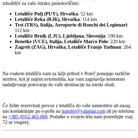
izhodišče za vašo istrsko pustolovščino:
Letališče Pulj (PUY), Hrvaška
: 52 km
Letališče Reka (RJK), Hrvaška
: 114 km
Trst (TRS), Italija, Aeroporto di Ronchi dei Legionari
:
112 km
Letališče Brnik (LJU), Ljubljana, Slovenija
: 190 km
Benetke (VCE), Italija, Letališče Marco Polo
: 220 km
Zagreb (ZAG), Hrvaška, Letališče Franjo Tuđman
: 264
km
Na vsakem letališču vam za lažji prihod v Poreč ponujajo različne
storitve, kot je najem avtomobila, kar vam zagotavlja nemoteno
nadaljevanje potovanja do vaše destinacije na istrski obali.
Če želite rezervirati prevoz z letališča do vaše namestitve ali nazaj,
nas kontaktirajte po e-pošti na
transfer@valamar.com
ali po telefonu
na
+385 (0)52 465 000
. Podatke o svojem letu nam posredujte vsaj
72 ur vnaprej.