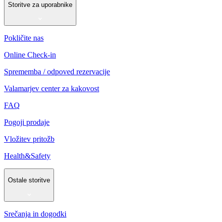
Storitve za uporabnike
Pokličite nas
Online Check-in
Sprememba / odpoved rezervacije
Valamarjev center za kakovost
FAQ
Pogoji prodaje
Vložitev pritožb
Health&Safety
Ostale storitve
Srečanja in dogodki