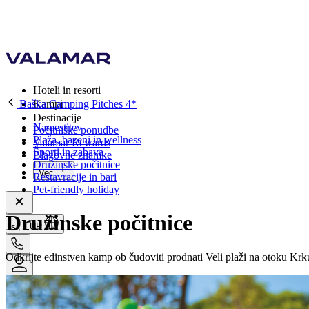
Hoteli in resorti
Baška Camping Pitches 4*
Kampi
Destinacije
Namestitev
Počitniške ponudbe
Plaža, bazeni in wellness
Valamar Rewards
Športi in zabava
Blagovne znamke
Družinske počitnice
Več
Restavracije in bari
Pet-friendly holiday
Družinske počitnice
si, EUR
Odkrijte edinstven kamp ob čudoviti prodnati Veli plaži na otoku Krku