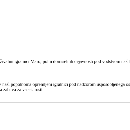
i živahni igralnici Maro, polni domiselnih dejavnosti pod vodstvom naši
a v naši popolnoma opremljeni igralnici pod nadzorom usposobljenega o
 zabava za vse starosti