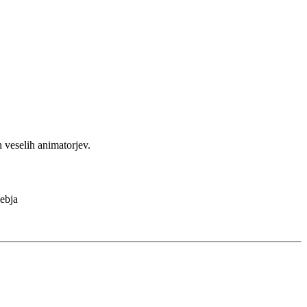
h veselih animatorjev.
sebja