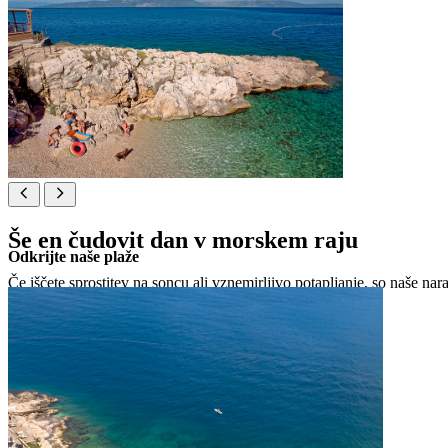
Še en čudovit dan v morskem raju
Odkrijte naše plaže
Če iščete sprostitev na soncu ali vznemirljivo potapljanje, so naše na