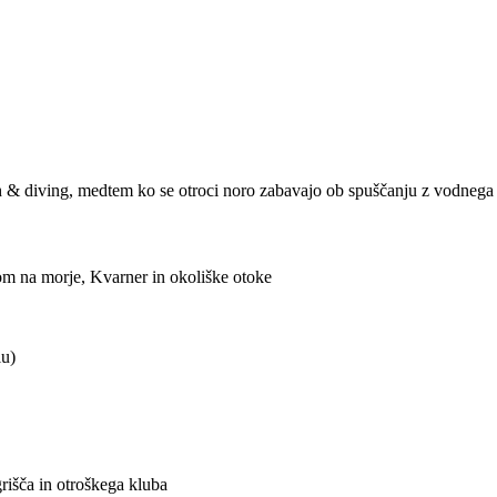
h & diving, medtem ko se otroci noro zabavajo ob spuščanju z vodneg
m na morje, Kvarner in okoliške otoke
lu)
grišča in otroškega kluba