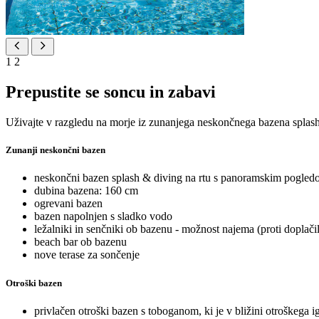
1
2
Prepustite se soncu in zabavi
Uživajte v razgledu na morje iz zunanjega neskončnega bazena splas
Zunanji neskončni bazen
neskončni bazen splash & diving na rtu s panoramskim pogledo
dubina bazena: 160 cm
ogrevani bazen
bazen napolnjen s sladko vodo
ležalniki in senčniki ob bazenu - možnost najema (proti doplači
beach bar ob bazenu
nove terase za sončenje
Otroški bazen
privlačen otroški bazen s toboganom, ki je v bližini otroškega i